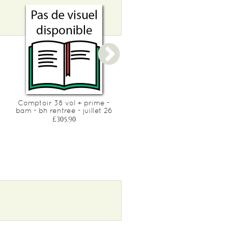
Comptoir 38 vol + prime -
Graphilettre cahier
bam - bh rentree - juillet 26
d'ecriture ms-gs
£305.90
£5.80