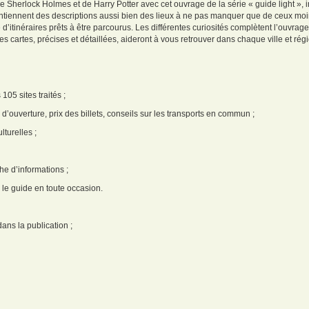
e Sherlock Holmes et de Harry Potter avec cet ouvrage de la série « guide light », 
 contiennent des descriptions aussi bien des lieux à ne pas manquer que de ceux mo
d’itinéraires prêts à être parcourus. Les différentes curiosités complètent l’ouvrag
les cartes, précises et détaillées, aideront à vous retrouver dans chaque ville et régi
105 sites traités ;
 d’ouverture, prix des billets, conseils sur les transports en commun ;
lturelles ;
che d’informations ;
 le guide en toute occasion.
ans la publication ;