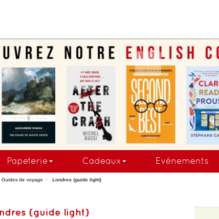
.
Papeterie
Cadeaux
Evénements
Guides de voyage
Londres (guide light)
ndres (guide light)