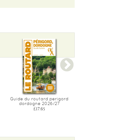
Guide du routard perigord
Guide du routard italie d
dordogne 2026/27
nord 2026/27
£17.65
£20.00