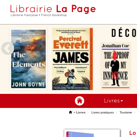
Livres
'
»
Livres
Livres pratiques
Tourisme
Lo