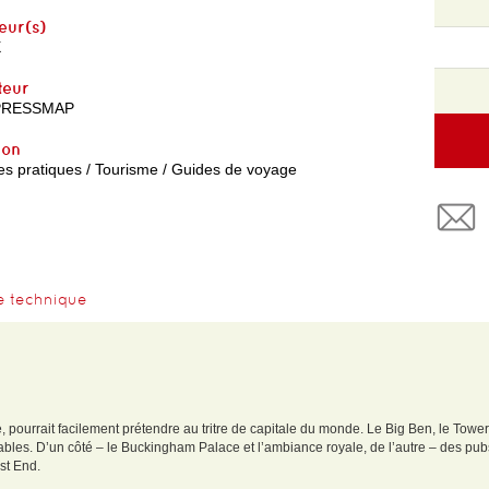
eur(s)
X
teur
PRESSMAP
yon
es pratiques / Tourisme / Guides de voyage
e technique
, pourrait facilement prétendre au tritre de capitale du monde. Le Big Ben, le Towe
les. D’un côté – le Buckingham Palace et l’ambiance royale, de l’autre – des pubs
st End.