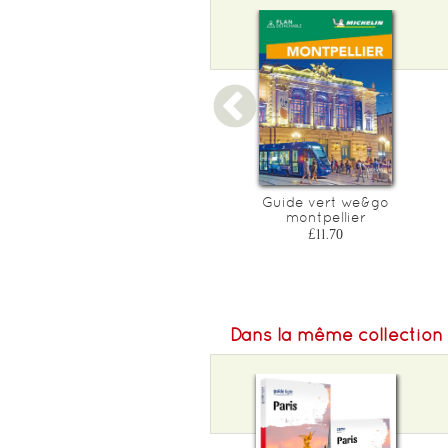
Guide du routard florence
Guide vert we&go
2015
montpellier
£11.70
£11.70
Dans la même collection