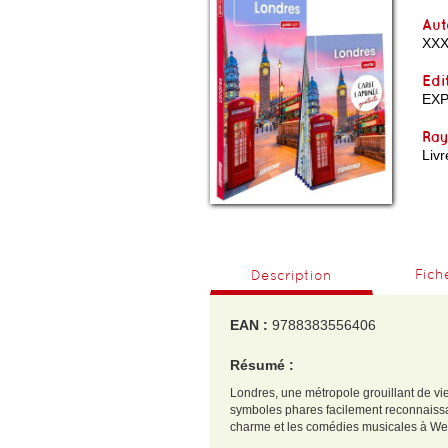
Aut
XX
Edi
EX
Ra
Livr
Fich
Description
EAN :
9788383556406
Résumé :
Londres, une métropole grouillant de vie
symboles phares facilement reconnaissab
charme et les comédies musicales à We