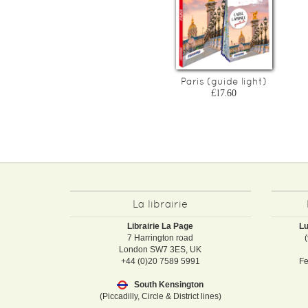
Paris (guide light)
£17.60
La librairie
Librairie La Page
Lu
7 Harrington road
London SW7 3ES, UK
+44 (0)20 7589 5991
Fe
South Kensington
(Piccadilly, Circle & District lines)