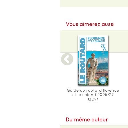
EAN :
9788383556406
Format H :
220
Vous aimerez aussi
Format L :
121
Poids :
308 g
Epaisseur :
14
Guide du routard toscane
Guide du routard florence
2026/27
et le chianti 2026/27
£20.00
£12.95
Du même auteur