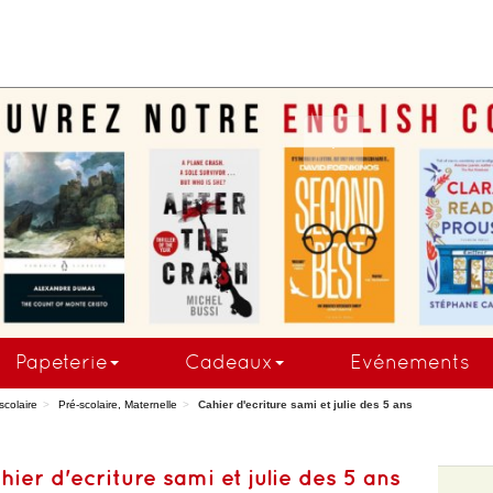
COMMANDEZ MAINTE
Papeterie
Cadeaux
Evénements
scolaire
Pré-scolaire, Maternelle
Cahier d'ecriture sami et julie des 5 ans
hier d'ecriture sami et julie des 5 ans