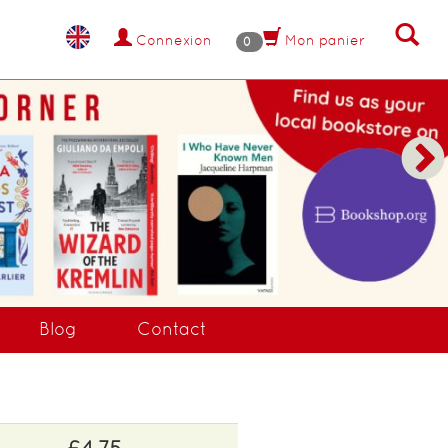
Connexion
Mon panier
0
NANT !
Blog
Contact
£4.75