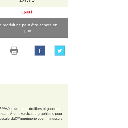
Epuisé
e produit ne peut être acheté en
ligne
€™Ã©criture pour droitiers et gauchers.
ndant; Â un exercice de graphisme pour
ajuscule dâ€™imprimerie et en minuscule