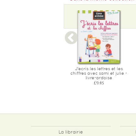
Sami et julie cp niveau 2
J'ecris les lettres et les
l'anniversaire de julie
chiffres avec sami et julie -
livre-ardoise
£4.05
£9.45
La librairie