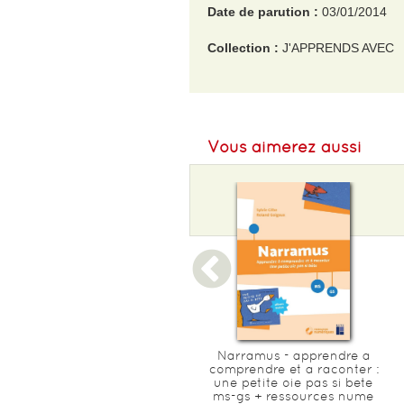
Date de parution :
03/01/2014
Collection :
J'APPRENDS AVEC
EAN :
9782011714657
Format H :
260
Vous aimerez aussi
Format L :
195
Poids :
105 g
Epaisseur :
3
Les livres-ardoises - je
Narramus - apprendre a
decouvre les couleurs
comprendre et a raconter :
montessori
une petite oie pas si bete
ms-gs + ressources nume
£9.45