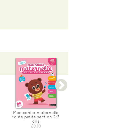
Mon cahier maternelle
Chouette maternelle - tou
toute petite section 2-3
le programme tps - 2 ans
ans
£8.50
£9.40