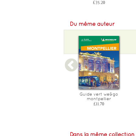
£35.20
Du même auteur
Guide du routard montreal
Guide vert we&go
2015/2016
montpellier
£11.70
£11.70
Dans la même collection