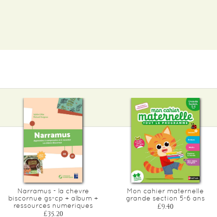
Narramus - la chevre
Mon cahier maternelle
biscornue gs-cp + album +
grande section 5-6 ans
ressources numeriques
£9.40
£35.20