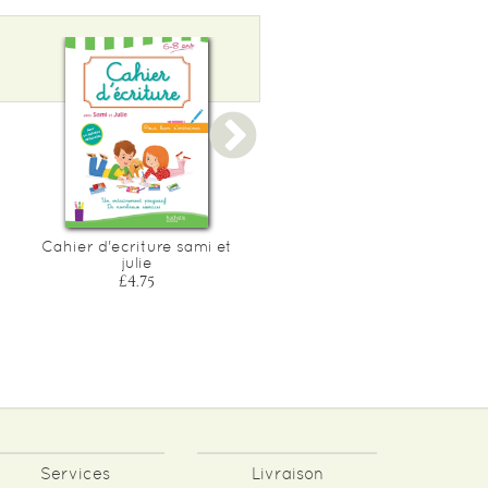
Cahier d'ecriture sami et
Cahier de lecture sami et
julie
julie
£4.75
£4.75
Services
Livraison