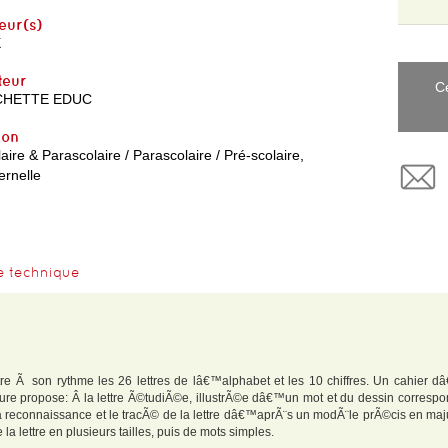
eur(s)
X
teur
C
CHETTE EDUC
yon
aire & Parascolaire / Parascolaire / Pré-scolaire,
ernelle
e technique
re Ã son rythme les 26 lettres de lâ€™alphabet et les 10 chiffres. Un cahier dâ
e propose: Â la lettre Ã©tudiÃ©e, illustrÃ©e dâ€™un mot et du dessin correspo
la reconnaissance et le tracÃ© de la lettre dâ€™aprÃ¨s un modÃ¨le prÃ©cis en m
a lettre en plusieurs tailles, puis de mots simples.