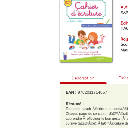
Aut
XX
Edi
HA
Ra
Scol
Mat
Fich
Description
EAN :
9782011714657
Résumé :
Tout pour savoir Ã©crire et reconnaÃ®t
Chaque page de ce cahier dâ€™Ã©critur
apprendre Ã effectuer le bon geste; Â 
cursive (attachÃ©e); Â lâ€™Ã©criture de l