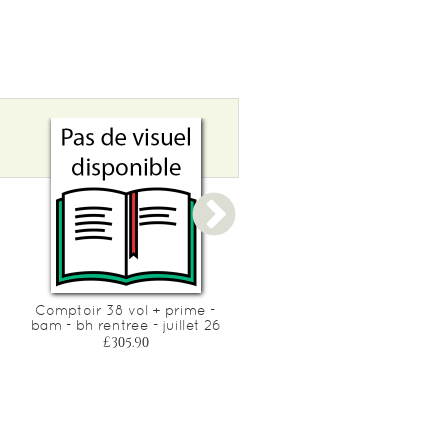
Comptoir 38 vol + prime -
Graphilettre cahier
bam - bh rentree - juillet 26
d'ecriture ms-gs
£305.90
£5.80