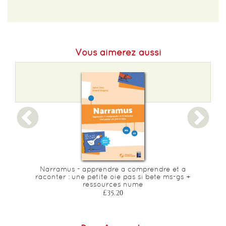
EAN :
9782017267966
Format H :
275
Vous aimerez aussi
Format L :
190
Poids :
202 g
Epaisseur :
6
Narramus - apprendre a comprendre et a
raconter : une petite oie pas si bete ms-gs +
ressources nume
£35.20