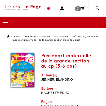
0
Toggle
navigation
'
»
Livres
Scolaire & Parascolaire
Parascolaire
Pré-scolaire, Maternelle
Passeport maternelle - de la grande section au cp (5-6 ans)
Passeport maternelle -
de la grande section
au cp (5-6 ans)
Auteur(s)
JENNER
;
BLANDINO
Editeur
HACHETTE EDUC
Rayon