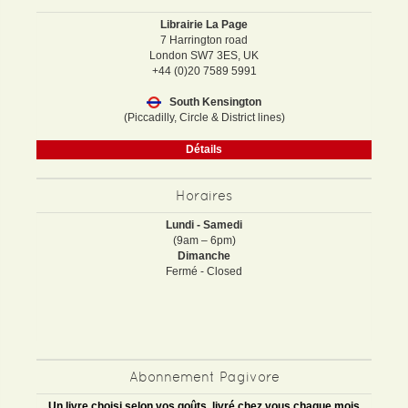
Librairie La Page
7 Harrington road
London SW7 3ES, UK
+44 (0)20 7589 5991
South Kensington
(Piccadilly, Circle & District lines)
Détails
Horaires
Lundi - Samedi
(9am – 6pm)
Dimanche
Fermé - Closed
Abonnement Pagivore
Un livre choisi selon vos goûts, livré chez vous chaque mois