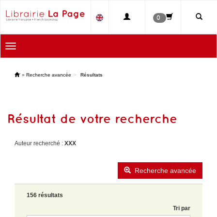
0
Toggle
navigation
'
»
Recherche avancée
Résultats
Résultat de votre recherche
Auteur recherché :
XXX
Recherche avancée
156 résultats
Tri par