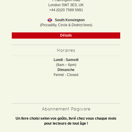
7 Harrington road
London SW7 3ES, UK
+44 (0)20 7589 5991
South Kensington
(Piccadilly, Circle & District lines)
Détails
Horaires
Lundi - Samedi
(9am – 6pm)
Dimanche
Fermé - Closed
Abonnement Pagivore
Un livre choisi selon vos goûts, livré chez vous chaque mois
pour lecteurs de tout âge !