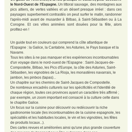
le Nord-Ouest de l'Espagne.
Un littoral sauvage, des montagnes aux
pics altiers, de vertes vallées et un désert presque irréel : dans ces
paysages superbement contrastés on peut surfer le matin, randonner
l'après-midi avant de musarder à Bilbao, à Saint-Sébastien ou à La
Corogne. Et ces villes animées sont douées pour la fête, alors
profitez-en !
Un guide tout en couleurs qui comprend la côte atlantique de
l'Espagne : la Galice, la Cantabrie, les Asturies, le Pays basque et la
Navarre.
Tous les sites à ne pas manquer et les expériences incontournables
d'un voyage dans le nord-ouest de l'Espagne : Saint-Jacques-de-
Compostelle, Bilbao, les Pics d'Europe, la côte des Asturies, Saint-
Sébastien, les vignobles de La Rioja, les monastères navarrais, le
jambon, les pintxos (tapas)...
Un chapitre sur les chemins de Saint-Jacques de Compostelle.
De nombreux encadrés culturels sur les spécificités et l'identité de
chaque région, toutes ces provinces ayant un caractère très affirmé ;
par exemple, un zoom important est consacré à la culture celte dans
le chapitre Galice.
Un focus sur la cuisine pour découvrir ou redécouvrir la riche
gastronomie locale (les incontournables de la cuisine espagnole, les
spécialités et les habitudes locales, le vin et les vignobles, les fêtes
de produits locaux...).
Des cartes revues et améliorées ainsi qu'une plus grande couverture