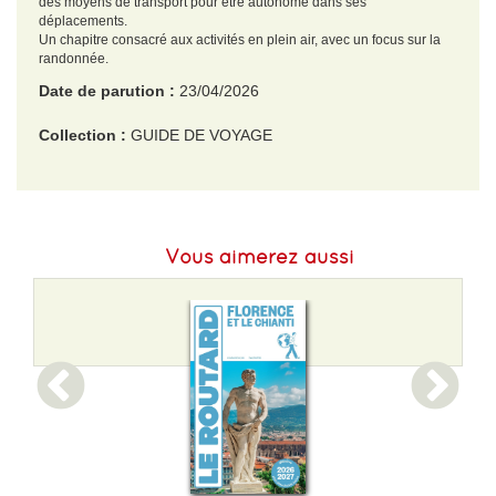
des moyens de transport pour être autonome dans ses
déplacements.
Un chapitre consacré aux activités en plein air, avec un focus sur la
randonnée.
Date de parution :
23/04/2026
Collection :
GUIDE DE VOYAGE
EAN :
9782384929290
Format H :
198
Vous aimerez aussi
Format L :
132
Poids :
428 g
Epaisseur :
26