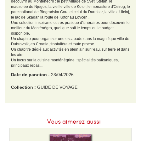
découvrir au Monténégro : le petit village de Sveti Stefan, le
mausolée de Njegos, la vieille ville de Kotor, le monastère d'Ostrog, le
parc national de Biogradska Gora et celui du Durmitor, la ville d'Ulcinj,
le lac de Skadar, la route de Kotor au Lovcen...
Une sélection inspirante et très pratique d'itinéraires pour découvrir le
meilleur du Monténégro, quel que soit le temps ou le budget
disponible.
Un chapitre pour organiser une escapade dans la magnifique ville de
Dubrovnik, en Croatie, frontalière et toute proche.
Un chapitre dédié aux activités en plein air, sur l'eau, sur terre et dans
les airs.
Un focus sur la cuisine monténégrine : spécialités balkaniques,
principaux repas...
Date de parution :
23/04/2026
Collection :
GUIDE DE VOYAGE
EAN :
9782384929306
Format H :
198
Vous aimerez aussi
Format L :
131
Poids :
224 g