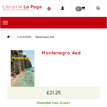
0
Toggle
navigation
'
»
A CLASSER
Montenegro 4ed
Montenegro 4ed
£21.25
Disponible sous 15 jours