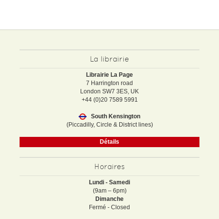
La librairie
Librairie La Page
7 Harrington road
London SW7 3ES, UK
+44 (0)20 7589 5991
South Kensington
(Piccadilly, Circle & District lines)
Détails
Horaires
Lundi - Samedi
(9am – 6pm)
Dimanche
Fermé - Closed