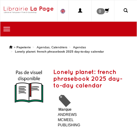
0
Toggle
navigation
'
»
Papeterie
Agendas, Calendriers
Agendas
Lonely planet: french phrasebook 2025 day-to-day calendar
Lonely planet: french
phrasebook 2025 day-
to-day calendar
Marque
ANDREWS
MCMEEL
PUBLISHING