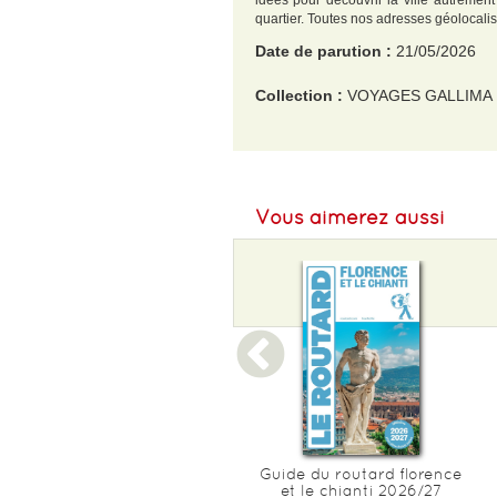
idées pour découvrir la ville autrement
quartier. Toutes nos adresses géolocalisé
Date de parution :
21/05/2026
Collection :
VOYAGES GALLIMA
EAN :
9782742468997
Format H :
170
Vous aimerez aussi
Format L :
120
Poids :
122 g
Epaisseur :
8
Espagne du nord-ouest
Guide du routard florence
5ed
et le chianti 2026/27