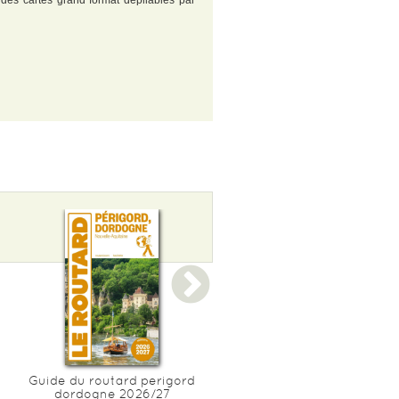
: des cartes grand format dépliables par
Guide du routard perigord
Guide du routard italie d
dordogne 2026/27
nord 2026/27