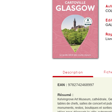
Aut
COL
Edi
GAL
Ra
Livr
Fich
Description
EAN :
9782742468997
Résumé :
Kelvingrove Art Museum, cathédrale, Geo
tables de chefs, salles de concert et pu
monuments, restos, boutiques et sorties