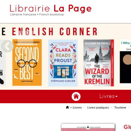
Livres
'
»
Livres
Livres pratiques
Tourisme
Gl