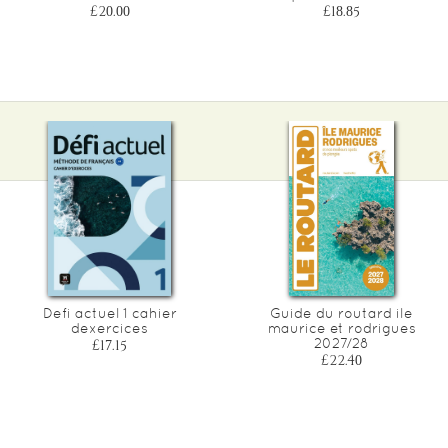
£20.00
£18.85
Defi actuel 1 cahier
Guide du routard ile
dexercices
maurice et rodrigues
2027/28
£17.15
£22.40