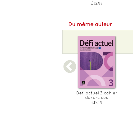
£30.10
£12.95
Du même auteur
Oxford school french
Defi actuel 3 cahier
dictionary
dexercices
£6.99
£17.15