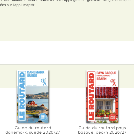
 + une balade à vélo à retrouver sur l'appli gratuite geovelo. Un guide unique 
es sur l'appli mapstr.
Guide du routard
Guide du routard pays
danemark, suede 2026/27
basque, bearn 2026/27