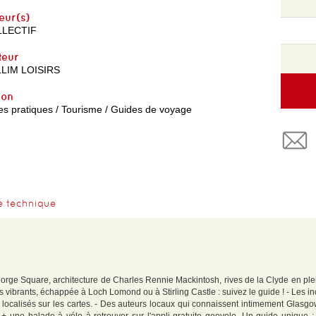
eur(s)
LECTIF
teur
LIM LOISIRS
yon
es pratiques / Tourisme / Guides de voyage
e technique
rge Square, architecture de Charles Rennie Mackintosh, rives de la Clyde en plei
bs vibrants, échappée à Loch Lomond ou à Stirling Castle : suivez le guide ! - Les i
 localisés sur les cartes. - Des auteurs locaux qui connaissent intimement Glasgow