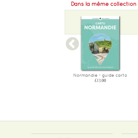
Dans la même collection
Venise - edition 2024-2025
Normandie - guide carto
£11.75
£13.00