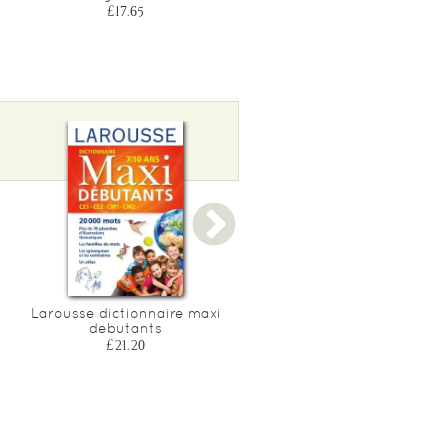
£17.65
£20.00
Larousse dictionnaire maxi
Planete casse-tetes : mots
debutants
meles super amusants - 7
9 ans
£21.20
£11.75