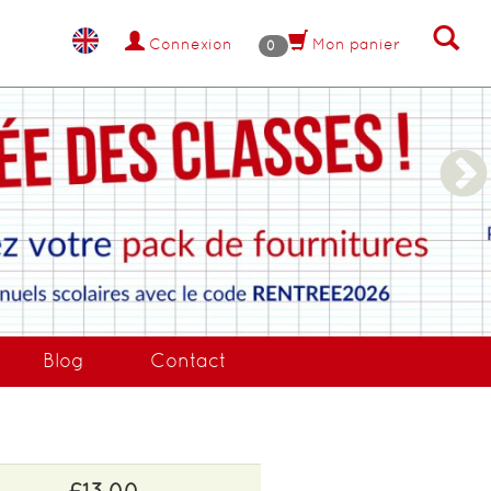
Connexion
Mon panier
0
NANT !
Blog
Contact
£13.00