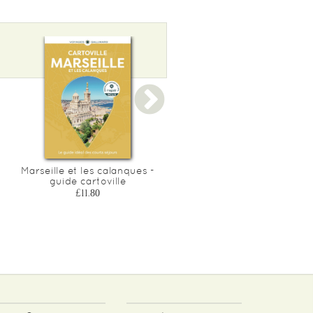
Marseille et les calanques -
Londres - guide cartoville
guide cartoville
edition 2026-2027
£11.80
£11.80