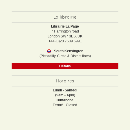
La librairie
Librairie La Page
7 Harrington road
London SW7 3ES, UK
+44 (0)20 7589 5991
South Kensington
(Piccadilly, Circle & District lines)
Détails
Horaires
Lundi - Samedi
(9am – 6pm)
Dimanche
Fermé - Closed