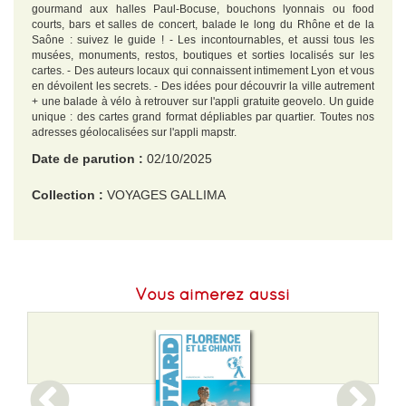
gourmand aux halles Paul-Bocuse, bouchons lyonnais ou food
courts, bars et salles de concert, balade le long du Rhône et de la
Saône : suivez le guide ! - Les incontournables, et aussi tous les
musées, monuments, restos, boutiques et sorties localisés sur les
cartes. - Des auteurs locaux qui connaissent intimement Lyon et vous
en dévoilent les secrets. - Des idées pour découvrir la ville autrement
+ une balade à vélo à retrouver sur l'appli gratuite geovelo. Un guide
unique : des cartes grand format dépliables par quartier. Toutes nos
adresses géolocalisées sur l'appli mapstr.
Date de parution :
02/10/2025
Collection :
VOYAGES GALLIMA
EAN :
9782742468294
Format H :
170
Vous aimerez aussi
Format L :
122
Poids :
139 g
Epaisseur :
10