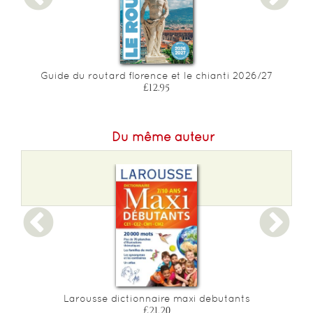
Guide du routard florence et le chianti 2026/27
£12.95
Du même auteur
Larousse dictionnaire maxi debutants
P
£21.20