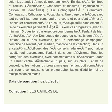
selon les grands thÃ¨mes du programmeÃ‚Â : En MathsÃ‚Â : Nombres
et calculs, GÃ©omÃ©trie, Grandeurs et mesures, Organisation et
gestion de donnÃ©es) ; En OrthographeÃ‚Â : Grammaire,
Conjugaison, Orthographe, Vocabulaire. Une page par leÃ§on, avec
tout ce qu'il faut pour comprendre le cours et pour s'entraÃ®ner Ã
l'appliquer correctementÃ‚Â : Le cours, rÃ©expliquÃ© simplement, Ã
l'aide d'exemples pertinentsÃ‚Â ; 4 Ã 5 exercices progressifs (avec au
minimum 5 questions par exercice) pour permettre Ã l'enfant de bien
s'entraÃ®nerÃ‚Â ;Ã‚Â Des coups de pouce ou conseils donnÃ©s Ã
l'enfant, au fil des exercices, par un personnage compagnon,
complice de l'enfant (petit martien, mascotte de la collection). Dans un
encadrÃ© spÃ©cifique, des "Ã‚Â conseils adulteÃ‚Â " pour aider
l'adulte qui accompagne l'enfant dans ses rÃ©visions. Tous les
corrigÃ©s des exercices, avec commentaires si nÃ©cessaire, dans
un cahier central dÃ©tachable.En plus, sur les plats II et IV de
couverture, les notions du programme que l'enfant doit connaÃ®tre
par cour : conjugaisons en orthographe, tables d'addition et de
multiplication en maths.
Date de parution :
02/05/2013
Collection :
LES CAHIERS DE
EAN :
9782011609441
Format H :
285