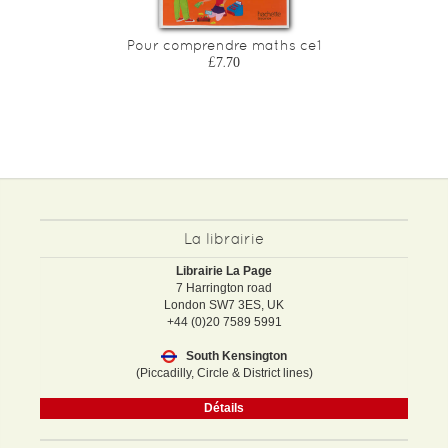
Pour comprendre maths ce1
£7.70
La librairie
Librairie La Page
7 Harrington road
London SW7 3ES, UK
+44 (0)20 7589 5991
South Kensington
(Piccadilly, Circle & District lines)
Détails