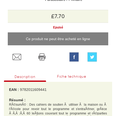
£7.70
Epuisé
Ce produit ne peut être acheté en ligne
Fiche technique
Description
EAN :
9782011609441
Résumé :
RÃ©sumÃ© : Des cahiers de soutien Ã utiliser Ã la maison ou Ã
l'Ã©cole pour revoir tout le programme et s'entraÃ®ner, grÃ¢ce
Ã Ã‚Â :Ã‚Â 60 leÃ§ons couvrant tout le programme et rÃ©parties