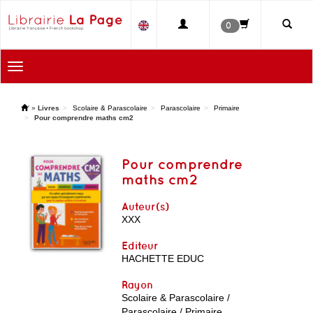
0
Toggle
navigation
'
»
Livres
Scolaire & Parascolaire
Parascolaire
Primaire
Pour comprendre maths cm2
Pour comprendre
maths cm2
Auteur(s)
XXX
Editeur
HACHETTE EDUC
Rayon
Scolaire & Parascolaire /
Parascolaire / Primaire