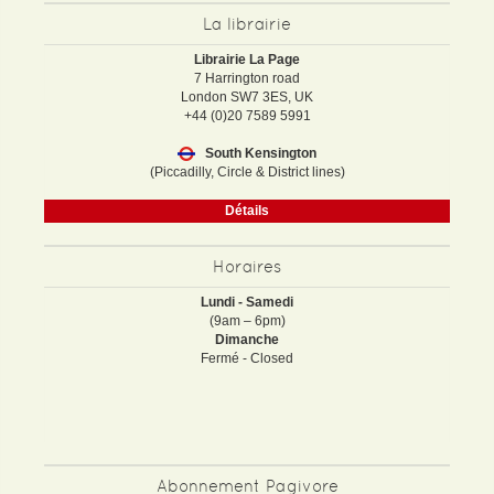
La librairie
Librairie La Page
7 Harrington road
London SW7 3ES, UK
+44 (0)20 7589 5991
South Kensington
(Piccadilly, Circle & District lines)
Détails
Horaires
Lundi - Samedi
(9am – 6pm)
Dimanche
Fermé - Closed
Abonnement Pagivore