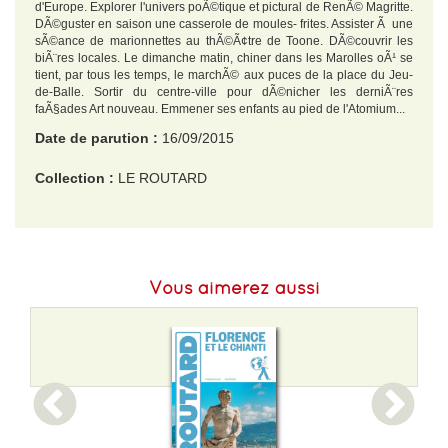
d'Europe. Explorer l'univers poÃ©tique et pictural de RenÃ© Magritte.
DÃ©guster en saison une casserole de moules- frites. Assister Ã une
sÃ©ance de marionnettes au thÃ©Ã¢tre de Toone. DÃ©couvrir les
biÃ¨res locales. Le dimanche matin, chiner dans les Marolles oÃ¹ se
tient, par tous les temps, le marchÃ© aux puces de la place du Jeu-
de-Balle. Sortir du centre-ville pour dÃ©nicher les derniÃ¨res
faÃ§ades Art nouveau. Emmener ses enfants au pied de l'Atomium...
Date de parution :
16/09/2015
Collection :
LE ROUTARD
EAN :
9782011612502
Format H :
192
Vous aimerez aussi
Format L :
115
Poids :
188 g
Epaisseur :
15