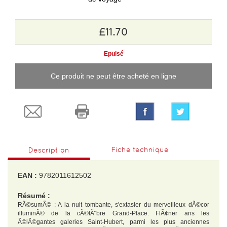
£11.70
Epuisé
Ce produit ne peut être acheté en ligne
Fiche technique
Description
EAN :
9782011612502
Résumé :
RÃ©sumÃ© : A la nuit tombante, s'extasier du merveilleux dÃ©cor
illuminÃ© de la cÃ©lÃ¨bre Grand-Place. FlÃ¢ner ans les
Ã©lÃ©gantes galeries Saint-Hubert, parmi les plus anciennes