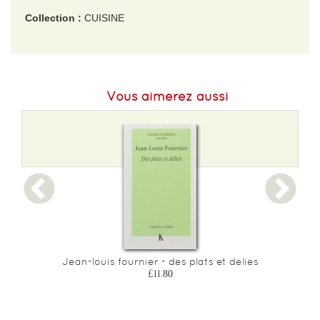
Collection :
CUISINE
EAN :
9782501192989
Format H :
190
Vous aimerez aussi
Format L :
160
Poids :
290 g
Epaisseur :
18
Jean-louis fournier - des plats et delies
£11.80