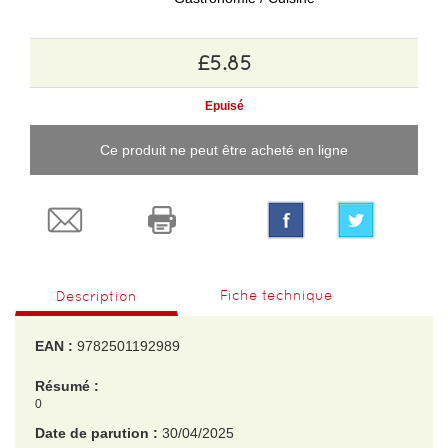
£5.85
Epuisé
Ce produit ne peut être acheté en ligne
Fiche technique
Description
EAN :
9782501192989
Résumé :
0
Date de parution :
30/04/2025