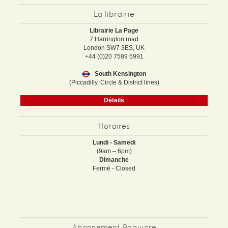
La librairie
Librairie La Page
7 Harrington road
London SW7 3ES, UK
+44 (0)20 7589 5991
South Kensington
(Piccadilly, Circle & District lines)
Détails
Horaires
Lundi - Samedi
(9am – 6pm)
Dimanche
Fermé - Closed
Abonnement Pagivore