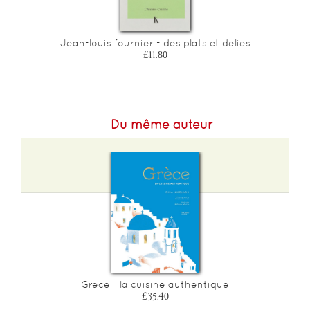
l
Jean-louis fournier - des plats et delies
r
£11.80
Du même auteur
Grece - la cuisine authentique
£35.40