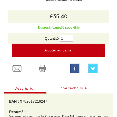
£35.40
En stock (expédié sous 48h)
Quantité
Ajouter au panier
Fiche technique
Description
EAN :
9782017216247
Résumé :
Voyagez au coeur de la Crète avec Dina Nikolaou et découvrez les