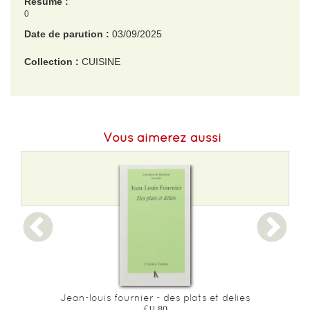
Résumé :
0
Date de parution :
03/09/2025
Collection :
CUISINE
EAN :
9782017322283
Format H :
223
Vous aimerez aussi
Format L :
163
Poids :
746 g
Epaisseur :
24
Jean-louis fournier - des plats et delies
£11.80