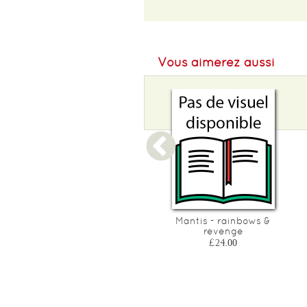
EAN :
3070900008229
Poids :
250 g
Vous aimerez aussi
Mistigriff- jeu de carte
Mantis - rainbows &
revenge
£10.67
£24.00