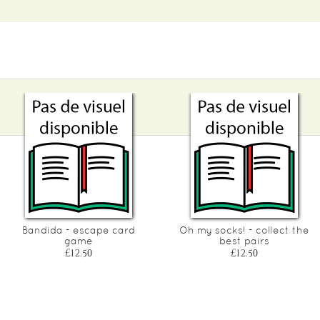
Bandida - escape card
Oh my socks! - collect the
game
best pairs
£12.50
£12.50