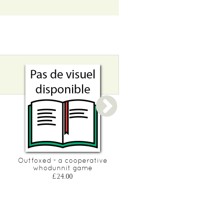
Outfoxed - a cooperative
Tacta - connect, cover,
whodunnit game
conquer
£24.00
£15.50