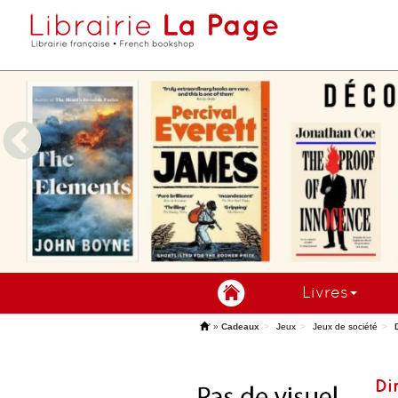
Livres
'
»
Cadeaux
Jeux
Jeux de société
Di