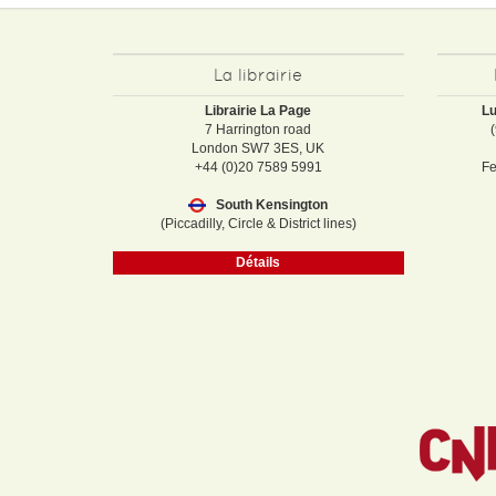
La librairie
Librairie La Page
Lu
7 Harrington road
London SW7 3ES, UK
+44 (0)20 7589 5991
Fe
South Kensington
(Piccadilly, Circle & District lines)
Détails