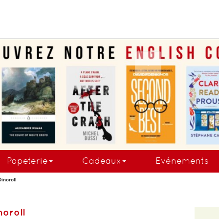
.
Papeterie
Cadeaux
Evénements
Dinoroll
noroll