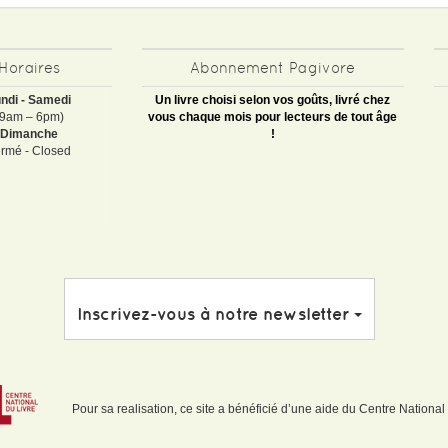
Horaires
Abonnement Pagivore
ndi - Samedi
Un livre choisi selon vos goûts, livré chez
(9am – 6pm)
vous chaque mois pour lecteurs de tout âge
Dimanche
!
rmé - Closed
Inscrivez-vous à notre newsletter
Pour sa realisation, ce site a bénéficié d’une aide du Centre National