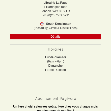
Librairie La Page
7 Harrington road
London SW7 3ES, UK
+44 (0)20 7589 5991
South Kensington
(Piccadilly, Circle & District lines)
Détails
Horaires
Lundi - Samedi
(9am – 6pm)
Dimanche
Fermé - Closed
Abonnement Pagivore
Un livre choisi selon vos goûts, livré chez vous chaque mois
pour lecteurs de tout âge !