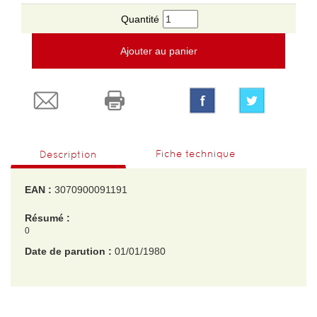
Quantité
Ajouter au panier
Fiche technique
Description
EAN :
3070900091191
Résumé :
0
Date de parution :
01/01/1980
EAN :
3070900091191
Poids :
250 g