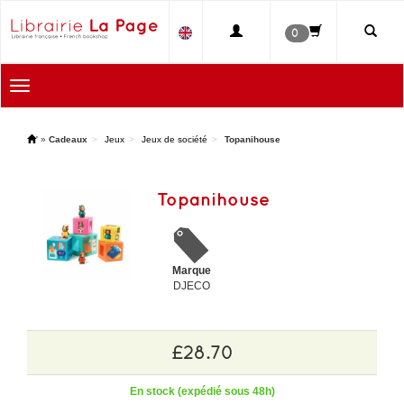
0
Toggle
navigation
'
»
Cadeaux
Jeux
Jeux de société
Topanihouse
Topanihouse
Marque
DJECO
£28.70
En stock (expédié sous 48h)