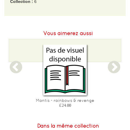
Collection :
6
EAN :
759751004187
Poids :
1000 g
Vous aimerez aussi
Mantis - rainbows & revenge
£24.00
Dans la même collection