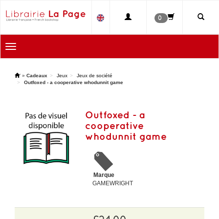
0
Toggle
navigation
'
»
Cadeaux
Jeux
Jeux de société
Outfoxed - a cooperative whodunnit game
Outfoxed - a
cooperative
whodunnit game
Marque
GAMEWRIGHT