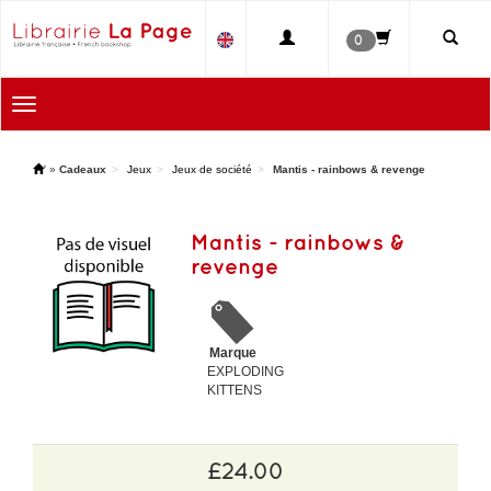
0
Toggle
navigation
'
»
Cadeaux
Jeux
Jeux de société
Mantis - rainbows & revenge
Mantis - rainbows &
revenge
Marque
EXPLODING
KITTENS
£24.00