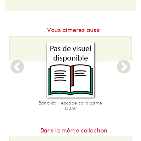
EAN :
810083041926
Poids :
700 g
Vous aimerez aussi
Bandida - escape card game
£12.50
Dans la même collection