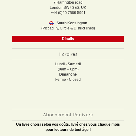
7 Harrington road
London SW7 3ES, UK
+44 (0)20 7589 5991
South Kensington
(Piccadilly, Circle & District lines)
Détails
Horaires
Lundi - Samedi
(9am – 6pm)
Dimanche
Fermé - Closed
Abonnement Pagivore
Un livre choisi selon vos goûts, livré chez vous chaque mois
pour lecteurs de tout âge !