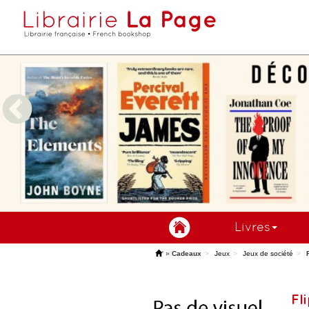
Livres
'
»
Cadeaux
Jeux
Jeux de société
Fl