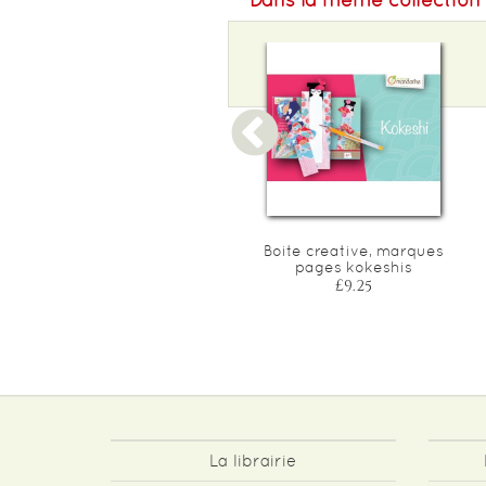
Pochette x4 feutres velleda
Boite creative, marques
'1741' moyenne (2.0mm)
pages kokeshis
£6.00
£9.25
La librairie