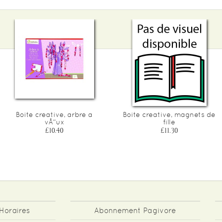
Boite creative, arbre a
Boite creative, magnets de
vÅ“ux
fille
£10.40
£11.30
Horaires
Abonnement Pagivore