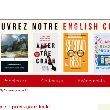
.
Papeterie
Cadeaux
Evénements
Flip 7 - press your luck!
ip 7 - press your luck!