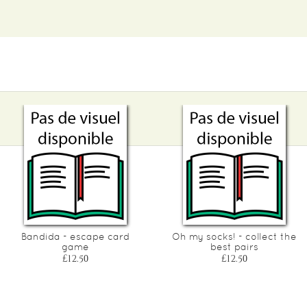
Bandida - escape card
Oh my socks! - collect the
game
best pairs
£12.50
£12.50