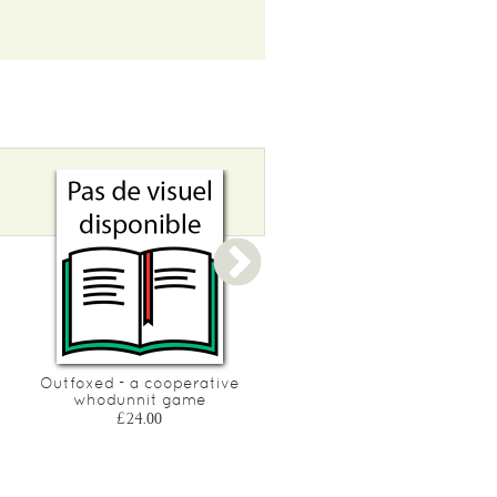
Outfoxed - a cooperative
Tacta - connect, cover,
whodunnit game
conquer
£24.00
£15.50