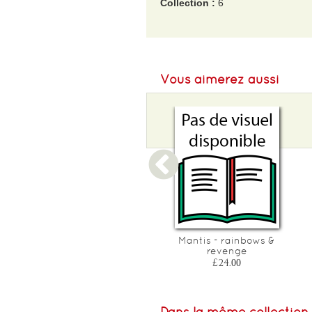
Collection :
6
EAN :
700304159960
Poids :
250 g
Vous aimerez aussi
Mistigriff- jeu de carte
Mantis - rainbows &
revenge
£10.67
£24.00
Dans la même collection