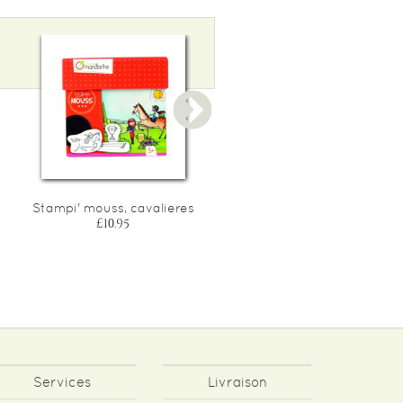
Stampi' mouss, cavalieres
* decalco mania, cavaliere
£10.95
£2.60
Services
Livraison