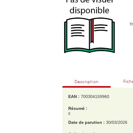
T
Fich
Description
EAN :
700304159960
Résumé :
0
Date de parution :
30/03/2026