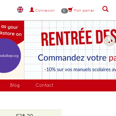
Connexion
Mon panier
0
NANT !
Blog
Contact
£28.20