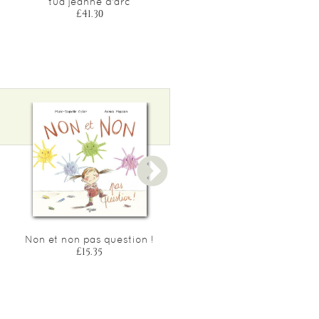
tua jeanne d'arc
£46.65
£41.30
Non et non pas question !
La fabrique de la pauvret
- de la lutte contre la
£15.35
pauvrete a la guerre aux
pauvres
£23.60