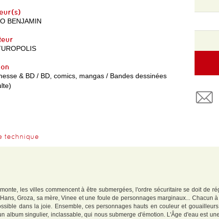
eur(s)
O BENJAMIN
teur
TUROPOLIS
yon
nesse & BD / BD, comics, mangas / Bandes dessinées
lte)
e technique
monte, les villes commencent à être submergées, l'ordre sécuritaire se doit de rég
 Hans, Groza, sa mère, Vinee et une foule de personnages marginaux... Chacun à s
ssible dans la joie. Ensemble, ces personnages hauts en couleur et gouailleurs 
n album singulier, inclassable, qui nous submerge d'émotion. L'Âge d'eau est une