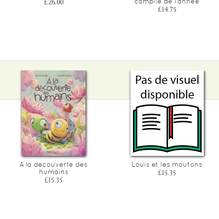
compile de l'annee
£26.00
£14.75
A la decouverte des
Louis et les moutons
humains
£15.35
£15.35