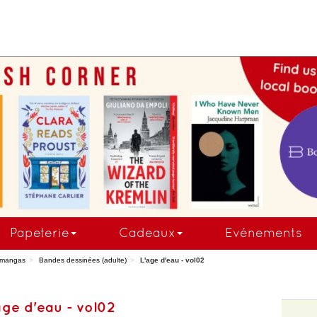
COMMANDEZ MAINTE
Papeterie
Cadeaux
Evénements
 mangas
Bandes dessinées (adulte)
L'age d'eau - vol02
age d'eau - vol02