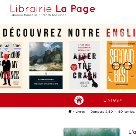
Livres
'
»
Livres
Jeunesse & BD
BD, comics,
L'