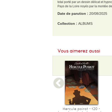
total porté par un dessin délicat et hyp
Pays de la Loire noyés par la montée d
Date de parution :
20/08/2025
Collection :
ALBUMS
EAN :
9782754831215
Poids :
250 g
Vous aimerez aussi
La langue des viperes
Hercule poirot - t20 -