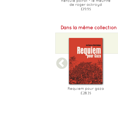
hercule poirot - le meurtre
£33.05
de roger ackroyd
£19.95
Dans la même collection
Mon petit frere
Requiem pour gaza
£12.30
£28.35