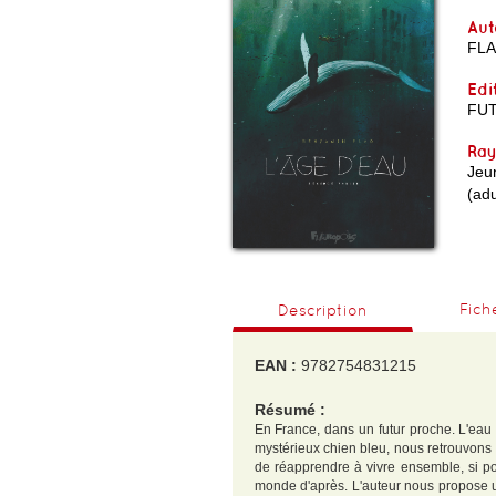
Aut
FLA
Edi
FU
Ra
Jeu
(adu
Fich
Description
EAN :
9782754831215
Résumé :
En France, dans un futur proche. L'eau 
mystérieux chien bleu, nous retrouvons
de réapprendre à vivre ensemble, si po
monde d'après. L'auteur nous propose u