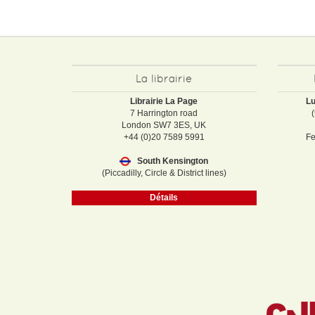
La librairie
Librairie La Page
Lu
7 Harrington road
London SW7 3ES, UK
+44 (0)20 7589 5991
Fe
South Kensington
(Piccadilly, Circle & District lines)
Détails