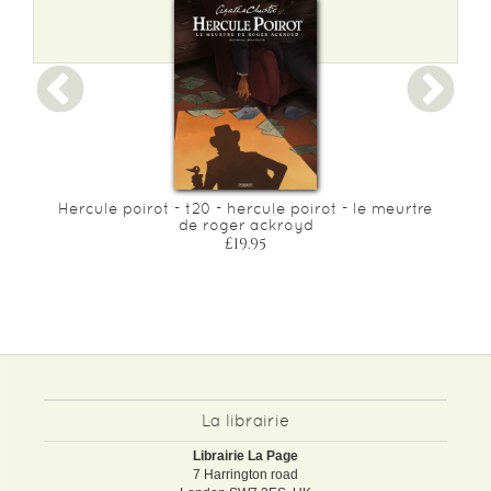
Poids :
250 g
Epaisseur :
29
Hercule poirot - t20 - hercule poirot - le meurtre
de roger ackroyd
£19.95
La librairie
Librairie La Page
7 Harrington road