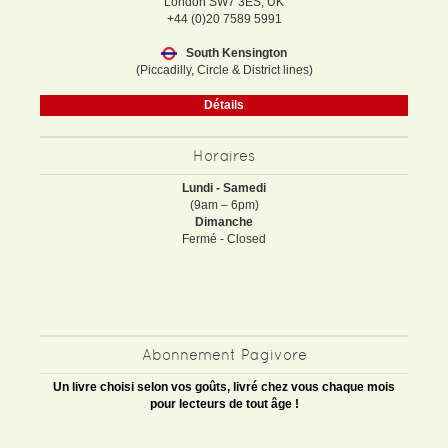
London SW7 3ES, UK
+44 (0)20 7589 5991
South Kensington
(Piccadilly, Circle & District lines)
Détails
Horaires
Lundi - Samedi
(9am – 6pm)
Dimanche
Fermé - Closed
Abonnement Pagivore
Un livre choisi selon vos goûts, livré chez vous chaque mois
pour lecteurs de tout âge !