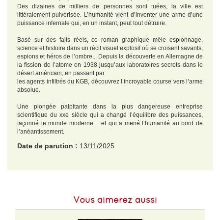
Des dizaines de milliers de personnes sont tuées, la ville est
littéralement pulvérisée. L’humanité vient d’inventer une arme d’une
puissance infernale qui, en un instant, peut tout détruire.
Basé sur des faits réels, ce roman graphique mêle espionnage,
science et histoire dans un récit visuel explosif où se croisent savants,
espions et héros de l’ombre... Depuis la découverte en Allemagne de
la fission de l’atome en 1938 jusqu’aux laboratoires secrets dans le
désert américain, en passant par
les agents infiltrés du KGB, découvrez l’incroyable course vers l’arme
absolue.
Une plongée palpitante dans la plus dangereuse entreprise
scientifique du xxe siècle qui a changé l’équilibre des puissances,
façonné le monde moderne… et qui a mené l’humanité au bord de
l’anéantissement.
Date de parution :
13/11/2025
EAN :
9782488205047
Format H :
235
Vous aimerez aussi
Format L :
151