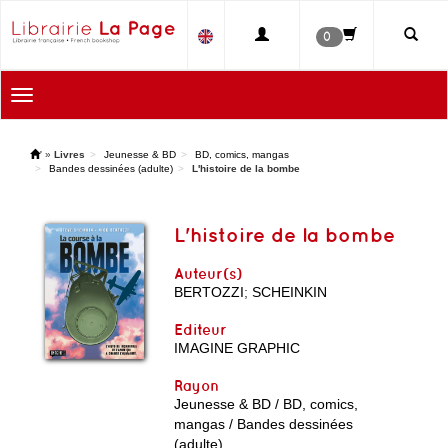
0
Toggle
navigation
'
»
Livres
Jeunesse & BD
BD, comics, mangas
Bandes dessinées (adulte)
L'histoire de la bombe
L'histoire de la bombe
Auteur(s)
BERTOZZI
;
SCHEINKIN
Editeur
IMAGINE GRAPHIC
Rayon
Jeunesse & BD / BD, comics,
mangas / Bandes dessinées
(adulte)