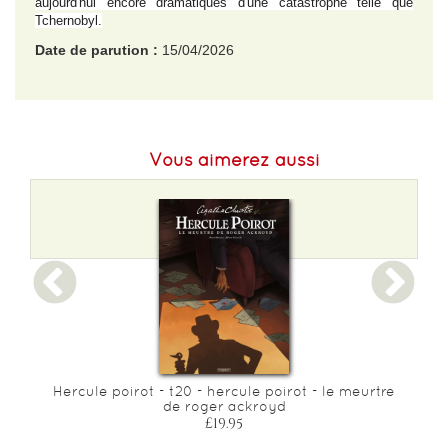
aujourd'hui encore dramatiques d'une catastrophe telle que
Tchernobyl.
Date de parution :
15/04/2026
EAN :
9782374181684
Format H :
240
Vous aimerez aussi
Format L :
170
Poids :
364 g
Epaisseur :
16
Hercule poirot - t20 - hercule poirot - le meurtre
de roger ackroyd
£19.95