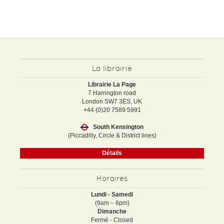
La librairie
Librairie La Page
7 Harrington road
London SW7 3ES, UK
+44 (0)20 7589 5991
South Kensington
(Piccadilly, Circle & District lines)
Détails
Horaires
Lundi - Samedi
(9am – 6pm)
Dimanche
Fermé - Closed