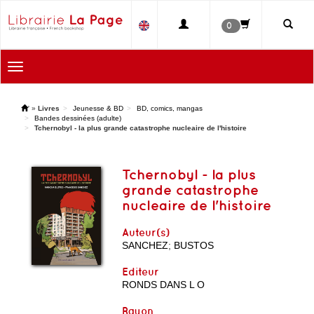
0
Toggle
navigation
'
»
Livres
Jeunesse & BD
BD, comics, mangas
Bandes dessinées (adulte)
Tchernobyl - la plus grande catastrophe nucleaire de l'histoire
Tchernobyl - la plus
grande catastrophe
nucleaire de l'histoire
Auteur(s)
SANCHEZ
;
BUSTOS
Editeur
RONDS DANS L O
Rayon