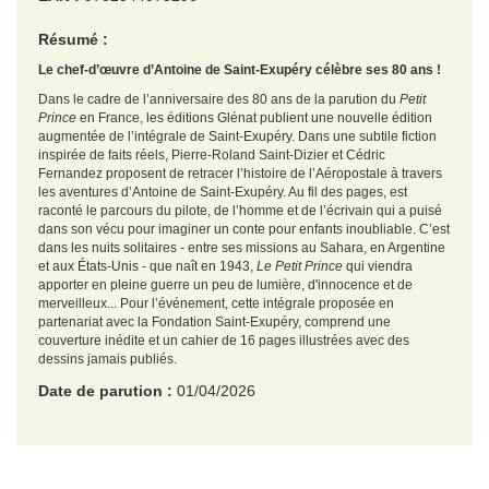
Résumé :
Le chef-d’œuvre d’Antoine de Saint-Exupéry célèbre ses 80 ans !
Dans le cadre de l’anniversaire des 80 ans de la parution du
Petit
Prince
en France, les éditions Glénat publient une nouvelle édition
augmentée de l’intégrale de Saint-Exupéry. Dans une subtile fiction
inspirée de faits réels, Pierre-Roland Saint-Dizier et Cédric
Fernandez proposent de retracer l’histoire de l’Aéropostale à travers
les aventures d’Antoine de Saint-Exupéry. Au fil des pages, est
raconté le parcours du pilote, de l’homme et de l’écrivain qui a puisé
dans son vécu pour imaginer un conte pour enfants inoubliable. C’est
dans les nuits solitaires - entre ses missions au Sahara, en Argentine
et aux États-Unis - que naît en 1943,
Le Petit Prince
qui viendra
apporter en pleine guerre un peu de lumière, d'innocence et de
merveilleux... Pour l’événement, cette intégrale proposée en
partenariat avec la Fondation Saint-Exupéry, comprend une
couverture inédite et un cahier de 16 pages illustrées avec des
dessins jamais publiés.
Date de parution :
01/04/2026
EAN :
9782344075296
Format H :
295