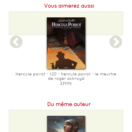
Vous aimerez aussi
Format L :
215
Poids :
998 g
Epaisseur :
20
Hercule poirot - t20 - hercule poirot - le meurtre
de roger ackroyd
£19.95
Du même auteur