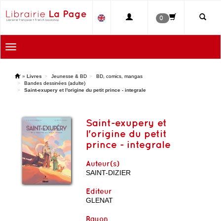
0
Toggle
navigation
'
»
Livres
Jeunesse & BD
BD, comics, mangas
Bandes dessinées (adulte)
Saint-exupery et l'origine du petit prince - integrale
Saint-exupery et
l'origine du petit
prince - integrale
Auteur(s)
SAINT-DIZIER
Editeur
GLENAT
Rayon