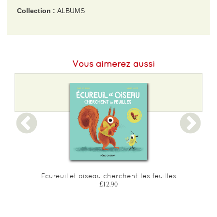
Collection :
ALBUMS
EAN :
9791036316166
Format H :
100
Vous aimerez aussi
Format L :
100
Poids :
144 g
Epaisseur :
24
Ecureuil et oiseau cherchent les feuilles
£12.90