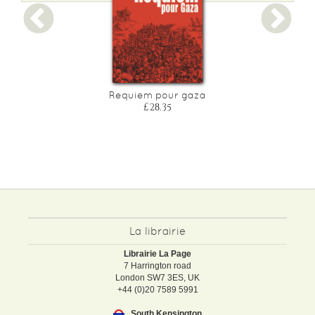
us
Requiem pour gaza
£28.35
La librairie
Librairie La Page
7 Harrington road
London SW7 3ES, UK
+44 (0)20 7589 5991
South Kensington