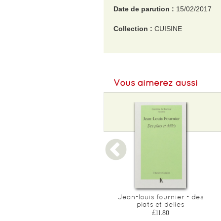
Date de parution :
15/02/2017
Collection :
CUISINE
EAN :
9782019497842
Format H :
233
Vous aimerez aussi
Format L :
182
Poids :
530 g
Epaisseur :
15
Grece - la cuisine
Jean-louis fournier - des
authentique
plats et delies
£35.40
£11.80