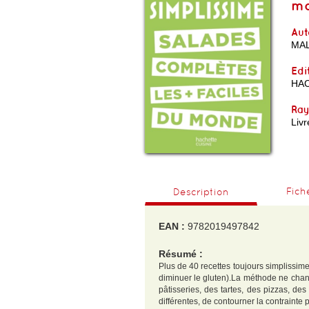
m
Aut
MAL
Edi
HA
Ra
Livr
Fich
Description
EAN :
9782019497842
Résumé :
Plus de 40 recettes toujours simplissime
diminuer le gluten).La méthode ne change
pâtisseries, des tartes, des pizzas, de
différentes, de contourner la contrainte