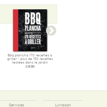
Bbq plancha 170 recettes a
Simplissime desserts - le
griller - plus de 150 recettes
livre de desserts les +
testees dans le jardin
faciles du monde
£18.80
£17.65
Services
Livraison