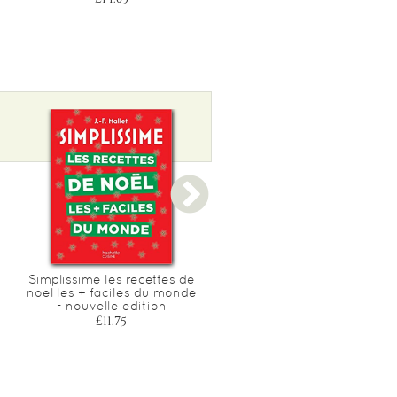
£14.05
Simplissime les recettes de
Simplissime noel
noel les + faciles du monde
£11.75
- nouvelle edition
£11.75