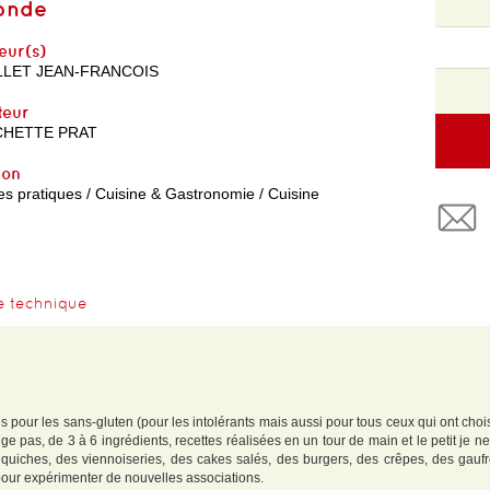
onde
eur(s)
LET JEAN-FRANCOIS
teur
CHETTE PRAT
yon
es pratiques / Cuisine & Gastronomie / Cuisine
e technique
s pour les sans-gluten (pour les intolérants mais aussi pour tous ceux qui ont cho
 pas, de 3 à 6 ingrédients, recettes réalisées en un tour de main et le petit je ne s
s quiches, des viennoiseries, des cakes salés, des burgers, des crêpes, des gaufr
 pour expérimenter de nouvelles associations.