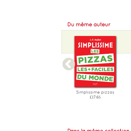
Du même auteur
Simplissime - plats
Simplissime pizzas
complets au four - plat
£17.65
complets au four les +
faciles du monde
£11.75
Dans la même collection