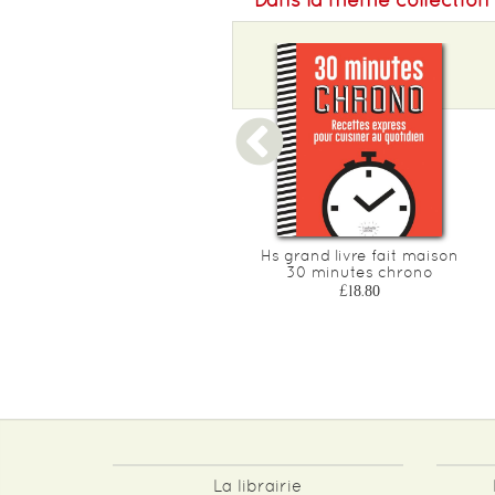
Graines, cereales et
Hs grand livre fait maison
legumineuses
30 minutes chrono
£11.75
£18.80
La librairie