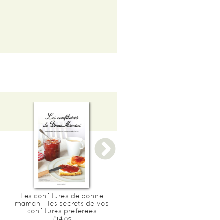
Les confitures de bonne
Mes recettes sans gluten 
maman - les secrets de vos
nouvelle edition - faciles,
confitures preferees
rapides & absolument
delicieuses
£14.05