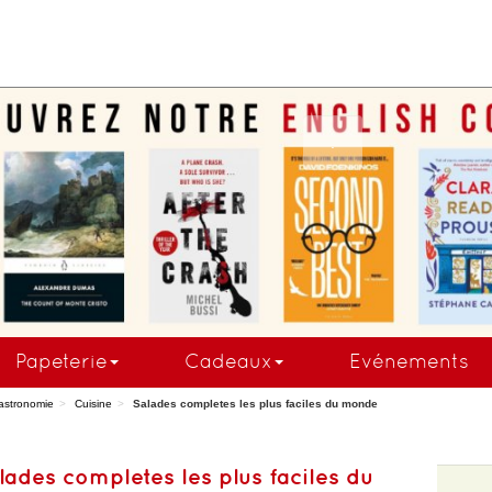
.
Papeterie
Cadeaux
Evénements
astronomie
Cuisine
Salades completes les plus faciles du monde
lades completes les plus faciles du