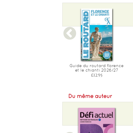
Format L :
139
Poids :
352 g
Epaisseur :
15
Guide du routard toscane
Guide du routard florence
2026/27
et le chianti 2026/27
£20.00
£12.95
Du même auteur