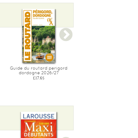
Guide du routard perigord
Guide du routard italie d
dordogne 2026/27
nord 2026/27
£17.65
£20.00