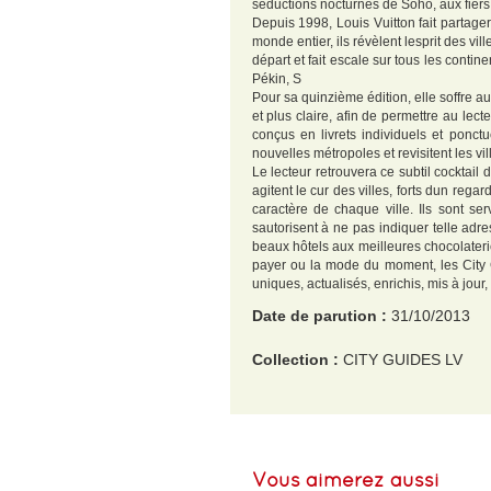
séductions nocturnes de Soho, aux fiers 
Depuis 1998, Louis Vuitton fait partag
monde entier, ils révèlent lesprit des vi
départ et fait escale sur tous les cont
Pékin, S
Pour sa quinzième édition, elle soffre a
et plus claire, afin de permettre au lec
conçus en livrets individuels et ponct
nouvelles métropoles et revisitent les vil
Le lecteur retrouvera ce subtil cocktail
agitent le cur des villes, forts dun reg
caractère de chaque ville. Ils sont ser
sautorisent à ne pas indiquer telle adre
beaux hôtels aux meilleures chocolateri
payer ou la mode du moment, les City G
uniques, actualisés, enrichis, mis à jou
Date de parution :
31/10/2013
Collection :
CITY GUIDES LV
EAN :
9782917781777
Format H :
209
Vous aimerez aussi