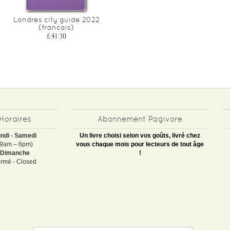
Londres city guide 2022
(francais)
£41.30
Horaires
Abonnement Pagivore
ndi - Samedi
Un livre choisi selon vos goûts, livré chez
(9am – 6pm)
vous chaque mois pour lecteurs de tout âge
Dimanche
!
rmé - Closed