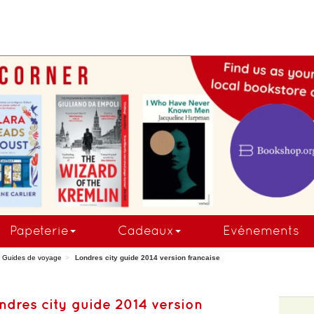
COMMANDEZ MAINTE
Papeterie
Cadeaux
Evénements
Guides de voyage
Londres city guide 2014 version francaise
ndres city guide 2014 version