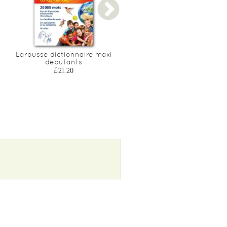
Larousse dictionnaire maxi
Planete casse-tetes : mots
debutants
meles hyper amusants - 8
10 ans
£21.20
£11.75