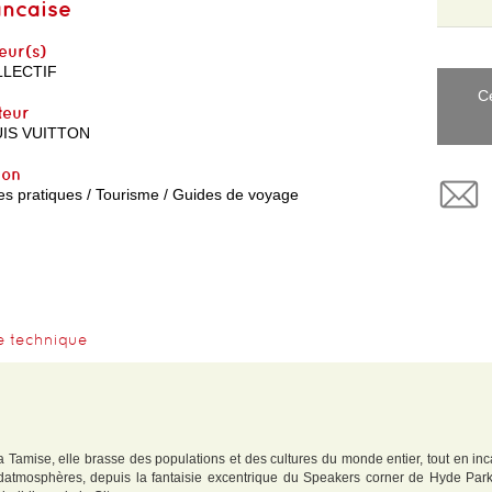
ancaise
eur(s)
LECTIF
C
teur
IS VUITTON
yon
es pratiques / Tourisme / Guides de voyage
e technique
a Tamise, elle brasse des populations et des cultures du monde entier, tout en inca
 datmosphères, depuis la fantaisie excentrique du Speakers corner de Hyde Park