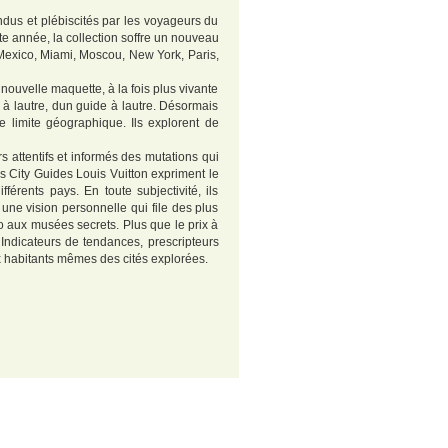
dus et plébiscités par les voyageurs du
tte année, la collection soffre un nouveau
 Mexico, Miami, Moscou, New York, Paris,
nouvelle maquette, à la fois plus vivante
e à lautre, dun guide à lautre. Désormais
e limite géographique. Ils explorent de
s attentifs et informés des mutations qui
es City Guides Louis Vuitton expriment le
férents pays. En toute subjectivité, ils
 une vision personnelle qui file des plus
o aux musées secrets. Plus que le prix à
Indicateurs de tendances, prescripteurs
x habitants mêmes des cités explorées.