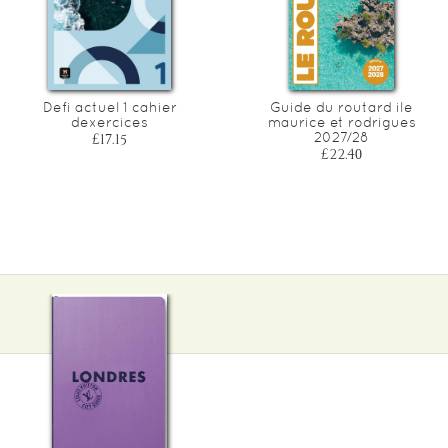
Defi actuel 1 cahier
Guide du routard ile
dexercices
maurice et rodrigues
2027/28
£17.15
£22.40