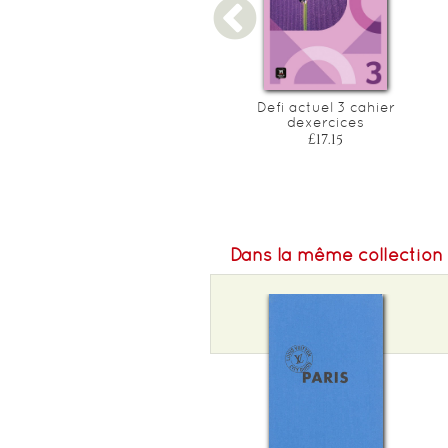
Oxford school french
Defi actuel 3 cahier
dictionary
dexercices
£6.99
£17.15
Dans la même collection