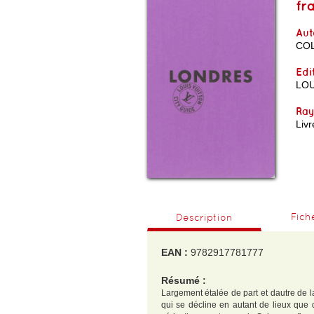
fr
Aut
COL
Edi
LOU
Ra
Livr
Fich
Description
EAN :
9782917781777
Résumé :
Largement étalée de part et dautre de l
qui se décline en autant de lieux que