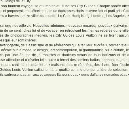
buildings de la City.
er son humeur voyageuse et urbaine au fil de ses City Guides. Chaque année atten
lles et proposent une sélection pointue dadresses choisies avec flair et parti pris. Ce
inents à travers quinze villes du monde: Le Cap, Hong Kong, Londres, Los Angeles,
ussi une nouvelle vie. Nouvelles rubriques, nouveaux regards, nouveaux écrivains, 
teur de se sentir chez lui et de voyager en retrouvant les mêmes repères dune vill
ués de photographies inédites, les City Guides Louis Vuitton ne se fixent aucun
les qui leur sont chères.
 davant-garde, de classicisme et de références qui a fait leur succès. Commentateur
ard décalé sur la mode, le design, lart contemporain, la gourmandise ou la culture, l
vis par une équipe de journalistes et dauteurs venus de tous horizons et de dif
sse attendue et à révéler telle autre à lécart des sentiers battus, donnant toujours
es, des cantines de quartier aux maisons de luxe réputées, des dance floor électr
uides Louis Vuitton sattachent à la qualité comme premier critère de sélection. 
r, ils sadressent autant aux voyageurs flâneurs quaux gens daffaires nomades et au