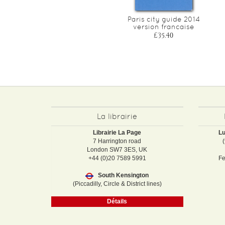
Paris city guide 2014
version francaise
£35.40
La librairie
Librairie La Page
Lu
7 Harrington road
London SW7 3ES, UK
+44 (0)20 7589 5991
Fe
South Kensington
(Piccadilly, Circle & District lines)
Détails