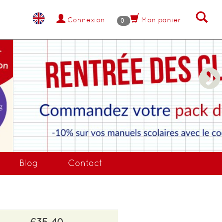
Connexion
Mon panier
0
NANT !
Blog
Contact
£35.40