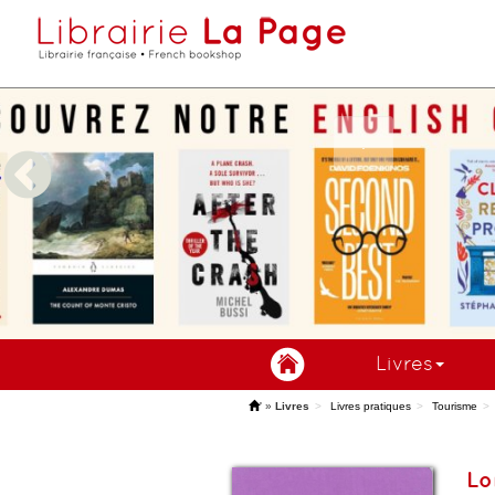
Livres
'
»
Livres
Livres pratiques
Tourisme
Lo