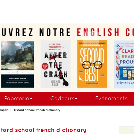
.
Papeterie
Cadeaux
Evénements
ançais
Oxford school french dictionary
ford school french dictionary