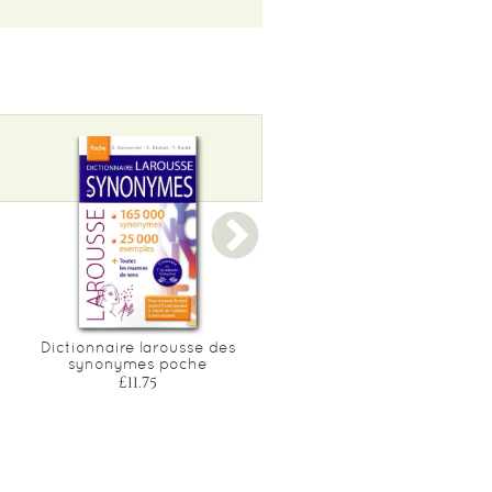
Dictionnaire larousse des
Petit larousse illustre 202
synonymes poche
£40.15
£11.75