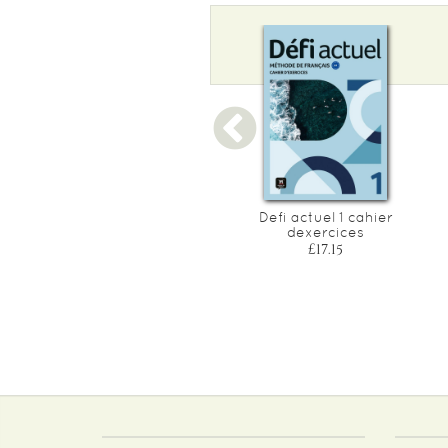
English school dictionary
Defi actuel 1 cahier
dexercices
£15.25
£17.15