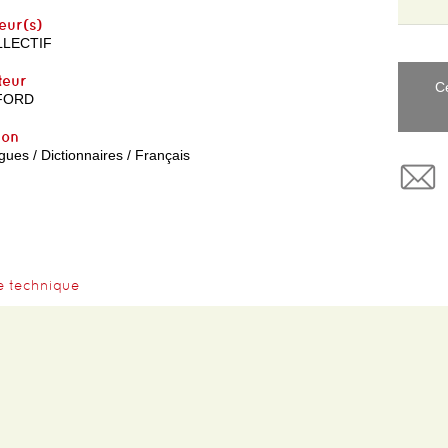
eur(s)
LECTIF
teur
C
FORD
yon
ues / Dictionnaires / Français
e technique