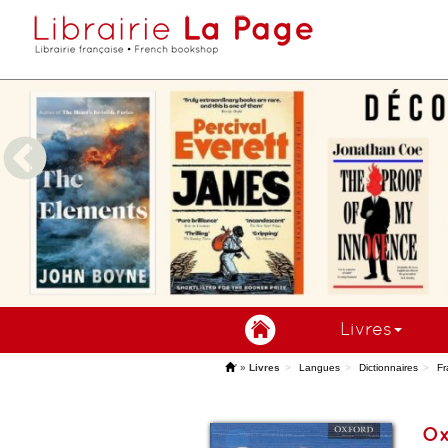
Livres
'
»
Livres
Langues
Dictionnaires
Fr
Ox