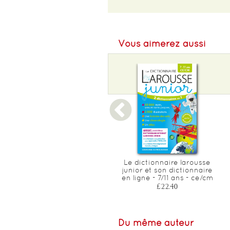
EAN :
9780192757050
Format H :
156
Vous aimerez aussi
Format L :
112
Poids :
410 g
Epaisseur :
31
L'anti-fautes
Le dictionnaire larousse
d'orthographe
junior et son dictionnaire
en ligne - 7/11 ans - ce/cm
£7.05
£22.40
Du même auteur