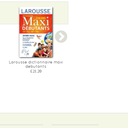
Larousse dictionnaire maxi
Planete casse-tetes : mots
debutants
meles super amusants - 7
9 ans
£21.20
£11.75