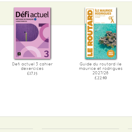
Defi actuel 3 cahier
Guide du routard ile
dexercices
maurice et rodrigues
2027/28
£17.15
£22.40