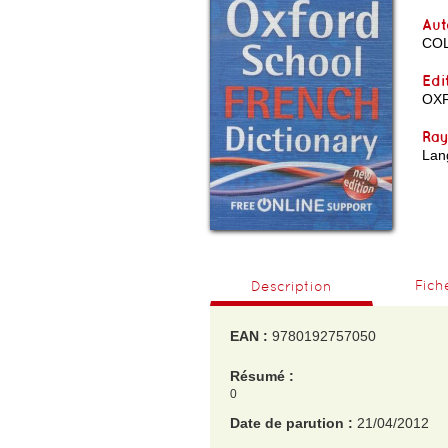
Aut
COL
Edi
OX
Ra
Lang
Fich
Description
EAN :
9780192757050
Résumé :
0
Date de parution :
21/04/2012