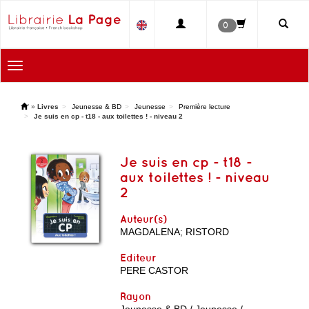
0
Toggle
navigation
'
»
Livres
Jeunesse & BD
Jeunesse
Première lecture
Je suis en cp - t18 - aux toilettes ! - niveau 2
Je suis en cp - t18 -
aux toilettes ! - niveau
2
Auteur(s)
MAGDALENA
;
RISTORD
Editeur
PERE CASTOR
Rayon