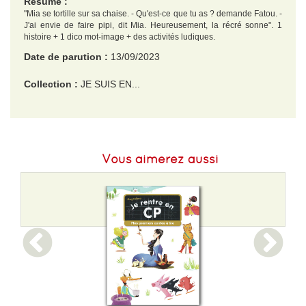
Résumé :
"Mia se tortille sur sa chaise. - Qu'est-ce que tu as ? demande Fatou. -
J'ai envie de faire pipi, dit Mia. Heureusement, la récré sonne". 1
histoire + 1 dico mot-image + des activités ludiques.
Date de parution :
13/09/2023
Collection :
JE SUIS EN...
EAN :
9782080431196
Format H :
194
Vous aimerez aussi
Format L :
148
Poids :
120 g
Epaisseur :
5