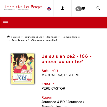
0
Toggle
navigation
'
»
Livres
Jeunesse & BD
Jeunesse
Première lecture
Je suis en ce2 - t06 - amour ou amitie?
Je suis en ce2 - t06 -
amour ou amitie?
Auteur(s)
MAGDALENA
;
RISTORD
Editeur
PERE CASTOR
Rayon
Jeunesse & BD / Jeunesse /
Première lecture