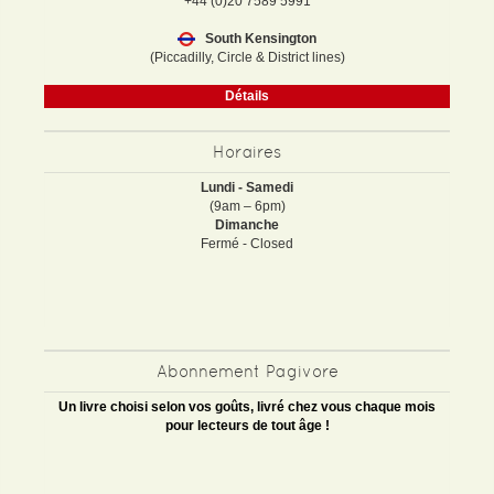
+44 (0)20 7589 5991
South Kensington
(Piccadilly, Circle & District lines)
Détails
Horaires
Lundi - Samedi
(9am – 6pm)
Dimanche
Fermé - Closed
Abonnement Pagivore
Un livre choisi selon vos goûts, livré chez vous chaque mois
pour lecteurs de tout âge !