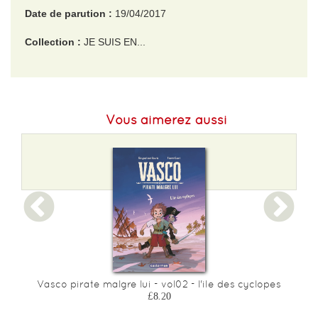
Date de parution :
19/04/2017
Collection :
JE SUIS EN...
EAN :
9782081391796
Format H :
195
Vous aimerez aussi
Format L :
151
Poids :
146 g
Epaisseur :
6
Vasco pirate malgre lui - vol02 - l'ile des cyclopes
£8.20