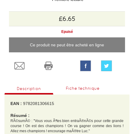
£6.65
Epuisé
Ce produit ne peut être acheté en ligne
Fiche technique
Description
EAN :
9782081306615
Résumé :
RÃ©sumÃ© : "Vous vous Ãªtes bien entraÃ®nÃ©s pour cette grande
course ! On est des champions ! On va gagner comme des lions !
Allez mes champions ! encourage maÃ®tre Luc."