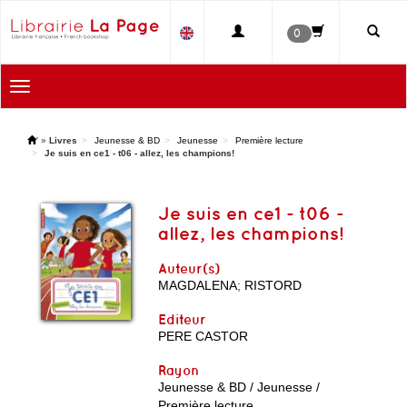
0
Toggle
navigation
'
»
Livres
Jeunesse & BD
Jeunesse
Première lecture
Je suis en ce1 - t06 - allez, les champions!
Je suis en ce1 - t06 -
allez, les champions!
Auteur(s)
MAGDALENA
;
RISTORD
Editeur
PERE CASTOR
Rayon
Jeunesse & BD / Jeunesse /
Première lecture