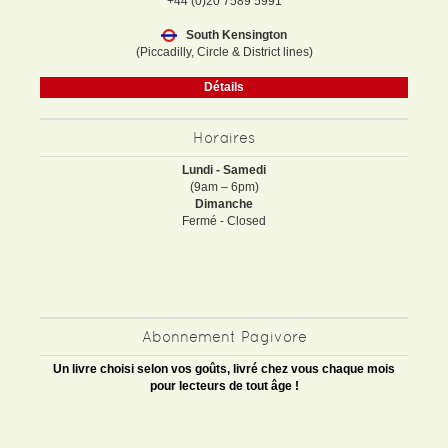
+44 (0)20 7589 5991
South Kensington
(Piccadilly, Circle & District lines)
Détails
Horaires
Lundi - Samedi
(9am – 6pm)
Dimanche
Fermé - Closed
Abonnement Pagivore
Un livre choisi selon vos goûts, livré chez vous chaque mois
pour lecteurs de tout âge !