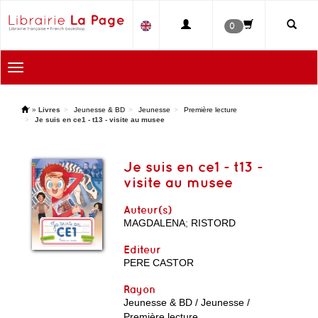
0
Toggle
navigation
'
»
Livres
Jeunesse & BD
Jeunesse
Première lecture
Je suis en ce1 - t13 - visite au musee
Je suis en ce1 - t13 -
visite au musee
Auteur(s)
MAGDALENA
;
RISTORD
Editeur
PERE CASTOR
Rayon
Jeunesse & BD / Jeunesse /
Première lecture