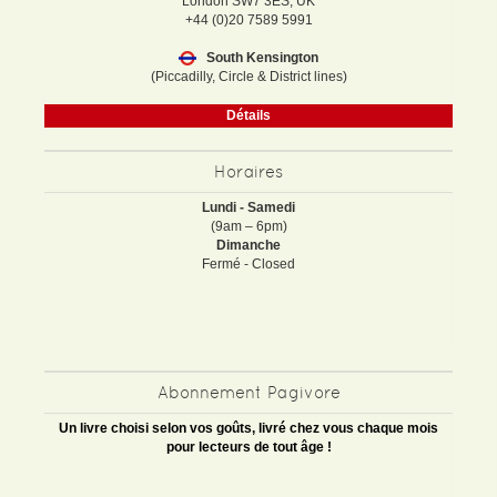
London SW7 3ES, UK
+44 (0)20 7589 5991
South Kensington
(Piccadilly, Circle & District lines)
Détails
Horaires
Lundi - Samedi
(9am – 6pm)
Dimanche
Fermé - Closed
Abonnement Pagivore
Un livre choisi selon vos goûts, livré chez vous chaque mois
pour lecteurs de tout âge !