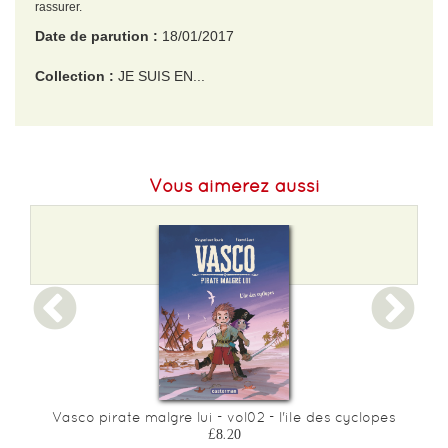
rassurer.
Date de parution :
18/01/2017
Collection :
JE SUIS EN...
EAN :
9782081373198
Format H :
196
Vous aimerez aussi
Format L :
152
Poids :
104 g
Epaisseur :
4
Vasco pirate malgre lui - vol02 - l'ile des cyclopes
£8.20