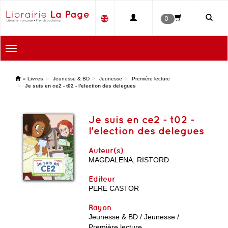
0
Toggle
navigation
'
»
Livres
Jeunesse & BD
Jeunesse
Première lecture
Je suis en ce2 - t02 - l'election des delegues
Je suis en ce2 - t02 -
l'election des delegues
Auteur(s)
MAGDALENA
;
RISTORD
Editeur
PERE CASTOR
Rayon
Jeunesse & BD / Jeunesse /
Première lecture