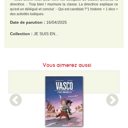
directrice. - Trop bien ! murmure la classe. La directrice explique ce
qu'est un délégué et conclut : - Qui est candidat ?"1 histoire + 1 dico +
des activités ludiques.
Date de parution :
16/04/2025
Collection :
JE SUIS EN...
EAN :
9782080479907
Format H :
196
Vous aimerez aussi
Format L :
149
Poids :
144 g
Epaisseur :
6