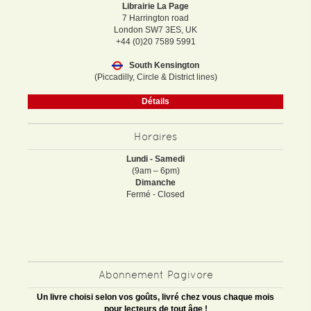
Librairie La Page
7 Harrington road
London SW7 3ES, UK
+44 (0)20 7589 5991
South Kensington
(Piccadilly, Circle & District lines)
Détails
Horaires
Lundi - Samedi
(9am – 6pm)
Dimanche
Fermé - Closed
Abonnement Pagivore
Un livre choisi selon vos goûts, livré chez vous chaque mois
pour lecteurs de tout âge !