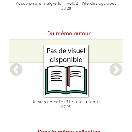
Vasco pirate malgre lui - vol02 - l'ile des cyclopes
£8.20
Du même auteur
Je suis en ce1 - t31 - tous a l'eau !
£7.05
Dans la même collection