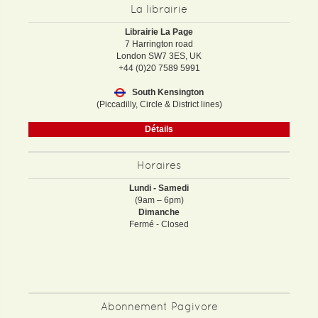
La librairie
Librairie La Page
7 Harrington road
London SW7 3ES, UK
+44 (0)20 7589 5991
South Kensington
(Piccadilly, Circle & District lines)
Détails
Horaires
Lundi - Samedi
(9am – 6pm)
Dimanche
Fermé - Closed
Abonnement Pagivore