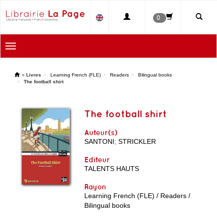
0
Toggle
navigation
'
»
Livres
Learning French (FLE)
Readers
Bilingual books
The football shirt
The football shirt
Auteur(s)
SANTONI
;
STRICKLER
Editeur
TALENTS HAUTS
Rayon
Learning French (FLE) / Readers /
Bilingual books