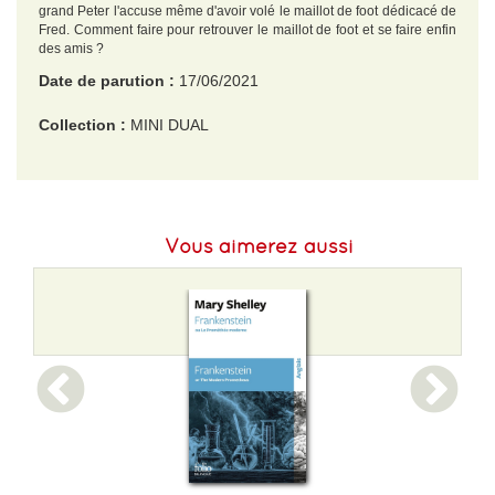
grand Peter l'accuse même d'avoir volé le maillot de foot dédicacé de
Fred. Comment faire pour retrouver le maillot de foot et se faire enfin
des amis ?
Date de parution :
17/06/2021
Collection :
MINI DUAL
EAN :
9782362664366
Format H :
190
Vous aimerez aussi
Format L :
120
Poids :
68 g
Epaisseur :
5