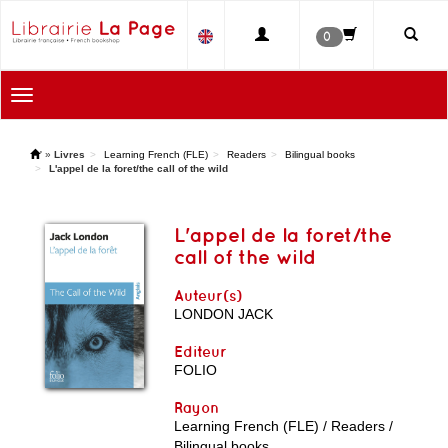
0
Toggle
navigation
'
»
Livres
Learning French (FLE)
Readers
Bilingual books
L'appel de la foret/the call of the wild
L'appel de la foret/the
call of the wild
Auteur(s)
LONDON JACK
Editeur
FOLIO
Rayon
Learning French (FLE) / Readers /
Bilingual books