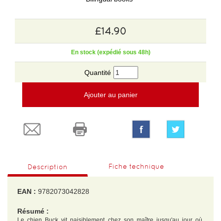
£14.90
En stock (expédié sous 48h)
Quantité
Ajouter au panier
Fiche technique
Description
EAN :
9782073042828
Résumé :
Le chien Buck vit paisiblement chez son maître jusqu'au jour où,