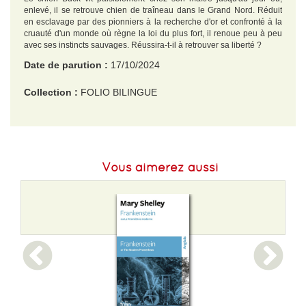
enlevé, il se retrouve chien de traîneau dans le Grand Nord. Réduit
en esclavage par des pionniers à la recherche d'or et confronté à la
cruauté d'un monde où règne la loi du plus fort, il renoue peu à peu
avec ses instincts sauvages. Réussira-t-il à retrouver sa liberté ?
Date de parution :
17/10/2024
Collection :
FOLIO BILINGUE
EAN :
9782073042828
Format H :
178
Vous aimerez aussi
Format L :
107
Poids :
157 g
Epaisseur :
13