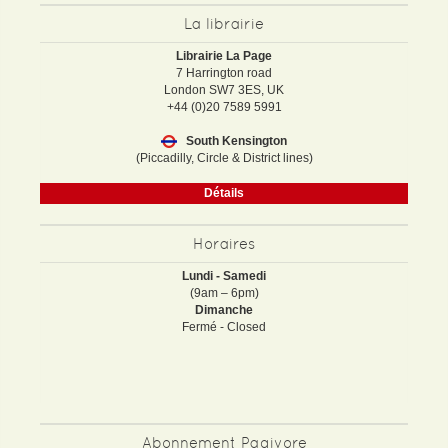
La librairie
Librairie La Page
7 Harrington road
London SW7 3ES, UK
+44 (0)20 7589 5991
South Kensington
(Piccadilly, Circle & District lines)
Détails
Horaires
Lundi - Samedi
(9am – 6pm)
Dimanche
Fermé - Closed
Abonnement Pagivore