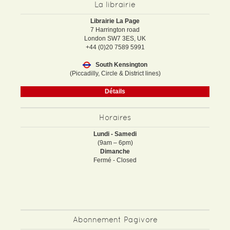
La librairie
Librairie La Page
7 Harrington road
London SW7 3ES, UK
+44 (0)20 7589 5991
South Kensington
(Piccadilly, Circle & District lines)
Détails
Horaires
Lundi - Samedi
(9am – 6pm)
Dimanche
Fermé - Closed
Abonnement Pagivore