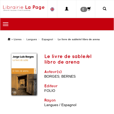
0
Toggle
navigation
'
»
Livres
Langues
Espagnol
Le livre de sable/el libro de arena
Le livre de sable/el
libro de arena
Auteur(s)
BORGES
;
BERNES
Editeur
FOLIO
Rayon
Langues / Espagnol