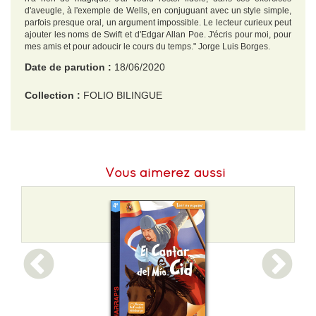
d'aveugle, à l'exemple de Wells, en conjuguant avec un style simple,
parfois presque oral, un argument impossible. Le lecteur curieux peut
ajouter les noms de Swift et d'Edgar Allan Poe. J'écris pour moi, pour
mes amis et pour adoucir le cours du temps." Jorge Luis Borges.
Date de parution :
18/06/2020
Collection :
FOLIO BILINGUE
EAN :
9782072898303
Format H :
178
Vous aimerez aussi
Format L :
108
Poids :
154 g
Epaisseur :
12