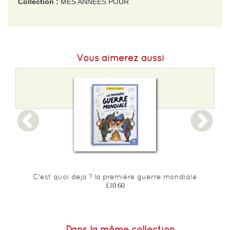
Collection :
MES ANNEES POUR
EAN :
9782745959089
Format H :
247
Vous aimerez aussi
Format L :
200
Poids :
635 g
Epaisseur :
17
C'est quoi deja ? la premiere guerre mondiale
£10.60
Dans la même collection