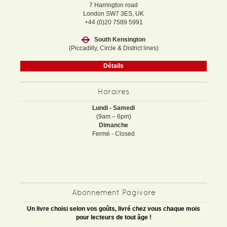
7 Harrington road
London SW7 3ES, UK
+44 (0)20 7589 5991
South Kensington
(Piccadilly, Circle & District lines)
Détails
Horaires
Lundi - Samedi
(9am – 6pm)
Dimanche
Fermé - Closed
Abonnement Pagivore
Un livre choisi selon vos goûts, livré chez vous chaque mois
pour lecteurs de tout âge !