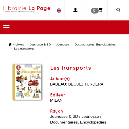
0
Toggle
navigation
'
»
Livres
Jeunesse & BD
Jeunesse
Documentaires, Encyclopédies
Les transports
Les transports
Auteur(s)
BABEAU
;
BECUE
;
TURDERA
Editeur
MILAN
Rayon
Jeunesse & BD / Jeunesse /
Documentaires, Encyclopédies