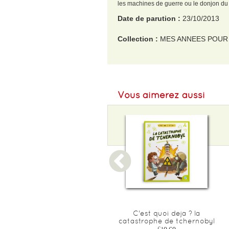
les machines de guerre ou le donjon du
Date de parution :
23/10/2013
Collection :
MES ANNEES POUR
EAN :
9782745963567
Format H :
463
Vous aimerez aussi
Format L :
50
Poids :
130 g
Epaisseur :
50
Une autre histoire
C'est quoi deja ? la
d'hommes prehistoriques
catastrophe de tchernobyl
(compile volumes