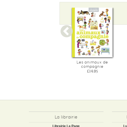
Mon imagerie francais-
Les animaux de
anglais
compagnie
£15.95
£14.05
La librairie
Librairie La Page
Lu