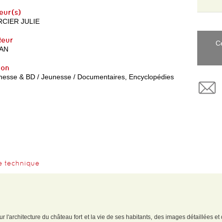
eur(s)
CIER JULIE
teur
C
AN
yon
nesse & BD / Jeunesse / Documentaires, Encyclopédies
e technique
l'architecture du château fort et la vie de ses habitants, des images détaillées et d