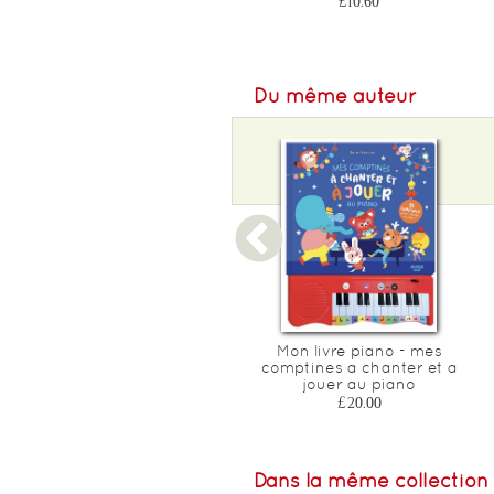
£10.60
£22.45
Du même auteur
Mes bebes animaux a
Mon livre piano - mes
toucher
comptines a chanter et a
jouer au piano
£16.40
£20.00
Dans la même collection