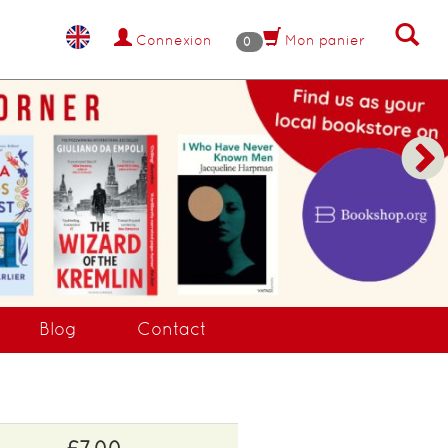
Connexion
Mon panier
0
Blog
Contact
£7.00