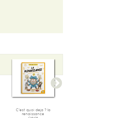
C'est quoi deja ? la
C'est quoi deja ? les
renaissance
romains