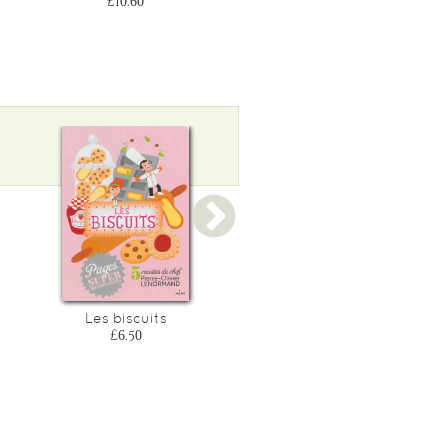
£10.60
£10.60
Les biscuits
Les pates
£6.50
£6.50