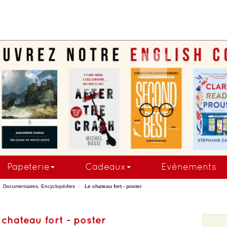
.
Papeterie
Cadeaux
Evénements
Documentaires, Encyclopédies
Le chateau fort - poster
 chateau fort - poster