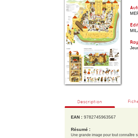
Aut
MER
Edi
MIL
Ra
Jeu
Fich
Description
EAN :
9782745963567
Résumé :
Une grande image pour tout connaître sur 