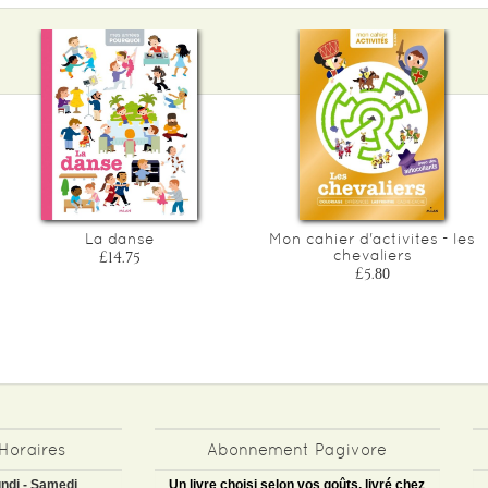
La danse
Mon cahier d'activites - les
chevaliers
£14.75
£5.80
Horaires
Abonnement Pagivore
ndi - Samedi
Un livre choisi selon vos goûts, livré chez