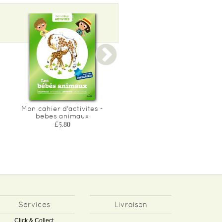
Mon cahier d'activites -
La cuisine
bebes animaux
£14.05
£5.80
Services
Livraison
Click & Collect