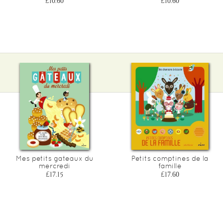
£10.60
£10.60
Mes petits gateaux du
Petits comptines de la
mercredi
famille
£17.15
£17.60