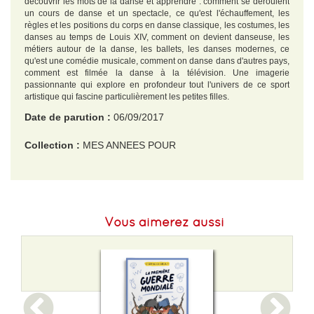
découvrir les mots de la danse et apprendre : comment se déroulent
un cours de danse et un spectacle, ce qu'est l'échauffement, les
règles et les positions du corps en danse classique, les costumes, les
danses au temps de Louis XIV, comment on devient danseuse, les
métiers autour de la danse, les ballets, les danses modernes, ce
qu'est une comédie musicale, comment on danse dans d'autres pays,
comment est filmée la danse à la télévision. Une imagerie
passionnante qui explore en profondeur tout l'univers de ce sport
artistique qui fascine particulièrement les petites filles.
Date de parution :
06/09/2017
Collection :
MES ANNEES POUR
EAN :
9782745994554
Format H :
240
Vous aimerez aussi
Format L :
200
Poids :
656 g
Epaisseur :
16