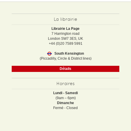
La librairie
Librairie La Page
7 Harrington road
London SW7 3ES, UK
+44 (0)20 7589 5991
South Kensington
(Piccadilly, Circle & District lines)
Détails
Horaires
Lundi - Samedi
(9am – 6pm)
Dimanche
Fermé - Closed