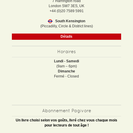
7 Harrington road
London SW7 3ES, UK
+44 (0)20 7589 5991
South Kensington
(Piccadilly, Circle & District lines)
Détails
Horaires
Lundi - Samedi
(9am – 6pm)
Dimanche
Fermé - Closed
Abonnement Pagivore
Un livre choisi selon vos goûts, livré chez vous chaque mois
pour lecteurs de tout âge !