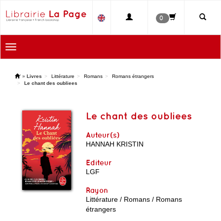
0
Toggle
navigation
'
»
Livres
Littérature
Romans
Romans étrangers
Le chant des oubliees
Le chant des oubliees
Auteur(s)
HANNAH KRISTIN
Editeur
LGF
Rayon
Littérature / Romans / Romans
étrangers