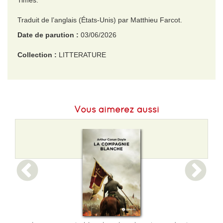
Times.
Traduit de l’anglais (États-Unis) par Matthieu Farcot.
Date de parution :
03/06/2026
Collection :
LITTERATURE
EAN :
9782253256076
Format H :
178
Vous aimerez aussi
Format L :
111
Poids :
346 g
Epaisseur :
27