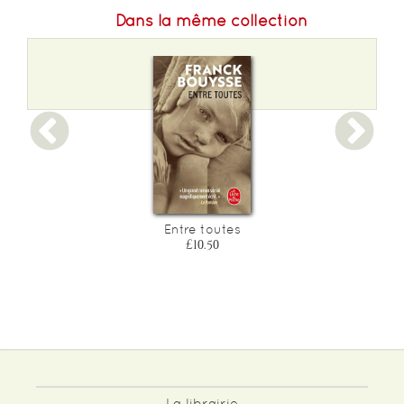
Dans la même collection
Format L :
132
Poids :
327 g
Epaisseur :
41
Entre toutes
£10.50
La librairie