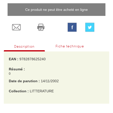
Ce produit ne peut être acheté en ligne
Fiche technique
Description
EAN :
9782878625240
Résumé :
0
Date de parution :
14/11/2002
Collection :
LITTERATURE
EAN :
9782878625240
Format H :
133