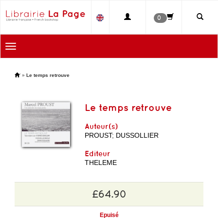
0
Toggle
navigation
'
»
Le temps retrouve
Le temps retrouve
Auteur(s)
PROUST
;
DUSSOLLIER
Editeur
THELEME
£64.90
Epuisé