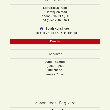
Librairie La Page
7 Harrington road
London SW7 3ES, UK
+44 (0)20 7589 5991
South Kensington
(Piccadilly, Circle & District lines)
Détails
Horaires
Lundi - Samedi
(9am – 6pm)
Dimanche
Fermé - Closed
Abonnement Pagivore