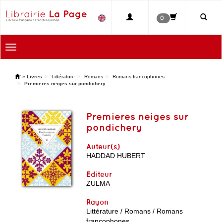
0
Toggle
navigation
'
»
Livres
Littérature
Romans
Romans francophones
Premieres neiges sur pondichery
Premieres neiges sur
pondichery
Auteur(s)
HADDAD HUBERT
Editeur
ZULMA
Rayon
Littérature / Romans / Romans
francophones