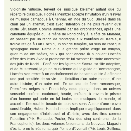
Violoniste virtuose, fervent de musique kleizmer autant que du
répertoire classique, Hochéa Meintzel accepte l'invitation d'un festival
de musique carnatique à Chennai, en Inde du Sud. Blessé dans sa
chair par un attentat, c'est avec l'intention de ne plus revenir qu'il
quitte Jérusalem. Comme aimanté par les circonstances, après une
cahotante équipée qui le mène de Pondichéry à la côte de Malabar,
en passant par un ranch de montagne aux frontières du Kerala, il
trouve refuge à Fort Cochin, un soir de tempête, au sein de l'antique
synagogue bleue. Parce que la grande prière exige un minyan,
quorum de dix fidèles, ceux qui sont encore là supplient Hochéa
d'être des leurs. Avec la promesse de lui raconter l'histoire ancestrale
des juifs de Kochi... Porté par les figures de Samra, sa fille adoptive,
et de Mutuswami, la jeune musicienne qui le guide et l'accompagne,
Hochéa s'en remet à un enchaînement de hasards, quitte à affronter
une part occultée de sa vie - et l'intuition d'un autre monde, d'une
autre histoire, d'un autre exil. En un tour de force romanesque,
Premières neiges sur Pondichéry nous plonge dans un univers
sensoriel extrême, exubérant, heurté, entêtant, à travers le prisme
d'un homme qui porte en lui toutes les musiques du monde, et
accueille l'inexorable beauté de tous ses sens. Auteur d'une œuvre
considérable, Hubert Haddad nous implique magnifiquement dans
son engagement d'intellectuel et d'artiste, avec des titres comme
Palestine (Prix Renaudot Poche, Prix des cinq continents de la
Francophonie), les deux volumes foisonnants du Nouveau Magasin
d'écriture ou le très remarqué Peintre d'éventail (Prix Louis Guilloux,