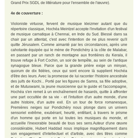
Grand Prix SGDL de littérature pour l'ensemble de l'œuvre).
4e de couverture :
Violoniste virtuose, fervent de musique kleizmer autant que du
répertoire classique, Hochéa Meintzel accepte l'invitation d'un festival
de musique carnatique à Chennai, en Inde du Sud. Blessé dans sa
chair par un attentat, c'est avec l'intention de ne plus revenir qu'il
quitte Jérusalem. Comme aimanté par les circonstances, après une
cahotante équipée qui le mène de Pondichéry à la côte de Malabar,
en passant par un ranch de montagne aux frontières du Kerala, il
trouve refuge à Fort Cochin, un soir de tempête, au sein de l'antique
synagogue bleue. Parce que la grande prière exige un minyan,
quorum de dix fidèles, ceux qui sont encore là supplient Hochéa
d'être des leurs. Avec la promesse de lui raconter l'histoire ancestrale
des juifs de Kochi... Porté par les figures de Samra, sa fille adoptive,
et de Mutuswami, la jeune musicienne qui le guide et l'accompagne,
Hochéa s'en remet à un enchaînement de hasards, quitte à affronter
une part occultée de sa vie - et l'intuition d'un autre monde, d'une
autre histoire, d'un autre exil. En un tour de force romanesque,
Premières neiges sur Pondichéry nous plonge dans un univers
sensoriel extrême, exubérant, heurté, entêtant, à travers le prisme
d'un homme qui porte en lui toutes les musiques du monde, et
accueille l'inexorable beauté de tous ses sens.Auteur d'une œuvre
considérable, Hubert Haddad nous implique magnifiquement dans
son engagement d'intellectuel et d'artiste, avec des titres comme