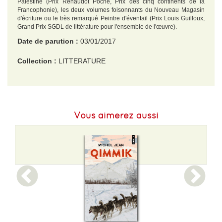
Palestine (Prix Renaudot Poche, Prix des cinq continents de la
Francophonie), les deux volumes foisonnants du Nouveau Magasin
d'écriture ou le très remarqué Peintre d'éventail (Prix Louis Guilloux,
Grand Prix SGDL de littérature pour l'ensemble de l'œuvre).
Date de parution :
03/01/2017
Collection :
LITTERATURE
EAN :
9782843047855
Format H :
190
Vous aimerez aussi
Format L :
125
Poids :
200 g
Epaisseur :
13