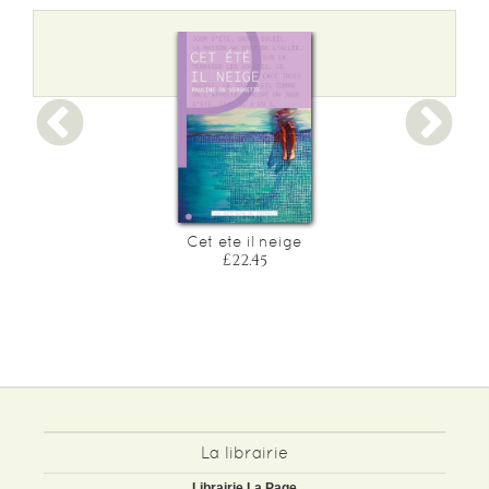
Cet ete il neige
£22.45
La librairie
Librairie La Page