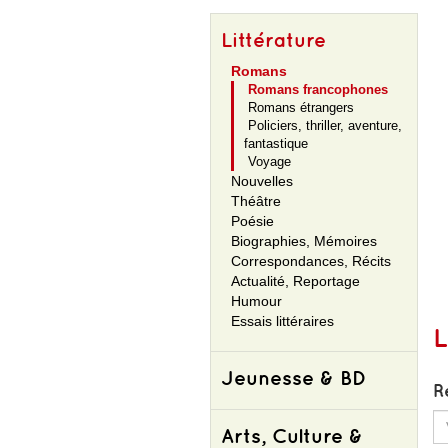
Littérature
Romans
Romans francophones
Romans étrangers
Policiers, thriller, aventure,
fantastique
Voyage
Nouvelles
Théâtre
Poésie
e diner
Mussolini - tome
Mon nom est
Biographies, Mémoires
01 - avanti popolo
emilia del valle
£7.10
£18.30
£26.00
Correspondances, Récits
Actualité, Reportage
Humour
Essais littéraires
L
Jeunesse & BD
R
Arts, Culture &