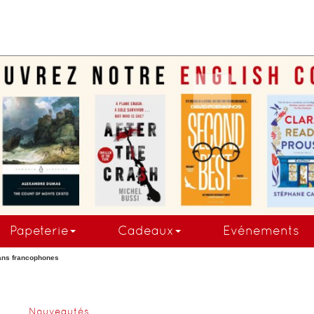
COMMANDEZ MAINTE
Papeterie
Cadeaux
Evénements
ns francophones
Nouveautés