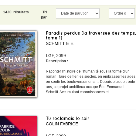
1420 résultats
Tri
par
Paradis perdus (la traversee des temps,
tome 1)
SCHMITT E-E.
LGF
, 2099
Description :
Raconter l'histoire de l'humanité sous la forme d'un
roman : faire défiler les siècles, en embrasser les âges
en sentir les bouleversements… Depuis plus de trente
ans, ce projet ambitieux occupe Éric-Emmanuel
Schmitt. Accumulant connaissances et...
Tu reclamais le soir
COLIN FABRICE
LGF
, 2099