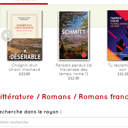
Chagrin d'un
Paradis perdus (la
Tu reclama
chant inachevé
traversee des
soir
temps, tome 1)
£23.60
£11.1
£12.30
ittérature / Romans / Romans fra
echerche dans le rayon :