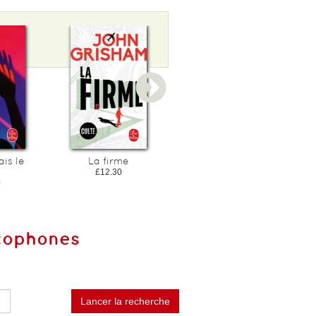
is le
La firme
Mon oncle
d'australie
£12.30
0
£10.30
ncophones
Lancer la recherche