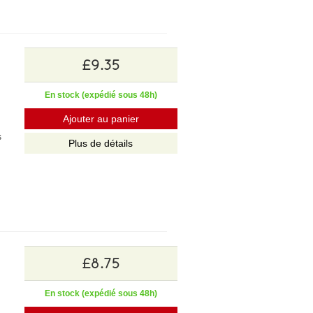
£9.35
En stock (expédié sous 48h)
Ajouter au panier
s
Plus de détails
£8.75
En stock (expédié sous 48h)