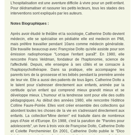
L'hospitalisation est une aventure difficile à vivre pour un petit enfant.
Pour dédramatiser et rassurer les petits lecteurs, tous les stades des
interventions sont expliqués par les auteurs.
Notes Biographiques :
Après avoir étudié le théâtre et la sociologie, Catherine Dolto devient
médecin, elle se spécialise en pédiatrie elle est medecin en PMI,
mais préfère travailler pendant 10ans comme médecin généraliste.
Elle travaille beaucoup avec Françoise Dolto qu'elle assiste pour son
émission radiophonique "Lorsque l'enfant paraît". En 1980, elle
rencontre Frans Veldman, fondateur de l'haptonomie, science de
l'affectivité. Depuis, elle enseigne à ses côtés et se consacre à
l'haptopsychothérapie. Dans sa pratique, elle accompagne les
parents lors de la grossesse et les bébés pendant la première année
de leur vie. Elle a aussi des patients de tous âges. Catherine Dolto a
le talent pour s'adresser directement aux enfants, animée par la
certitude qu'un enfant qui comprend mieux grandit mieux et se
développe mieux. L'humour et la tendresse sont pour elle des outils
pédagogiques. Au début des années 1980, elle rencontre l'éditrice
Colline Faure-Poirée. Elles vont créer ensemble des collections qui
abordent toutes les choses de la vie en s'adressant directement aux
enfants. La collection"Mine derien" est traduite dans de nombreux
pays d'Asie et d'Europe. En 1988, c'est la parution de "Paroles pour
adolescents", un livre à trois voix de Françoise Dolto, Catherine Dolto
et Colette Percheminier. En 2001, Catherine Dolto publie le "Dico