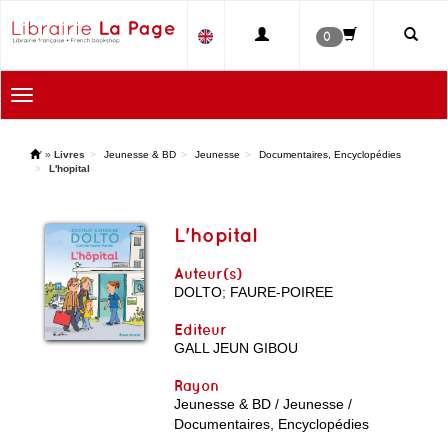
0
Toggle
navigation
'
»
Livres
Jeunesse & BD
Jeunesse
Documentaires, Encyclopédies
L'hopital
L'hopital
Auteur(s)
DOLTO
;
FAURE-POIREE
Editeur
GALL JEUN GIBOU
Rayon
Jeunesse & BD / Jeunesse /
Documentaires, Encyclopédies