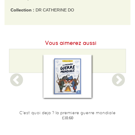
Collection :
DR CATHERINE DO
EAN :
9782075122979
Format H :
208
Vous aimerez aussi
Format L :
171
Poids :
190 g
Epaisseur :
10
C'est quoi deja ? la premiere guerre mondiale
£10.60