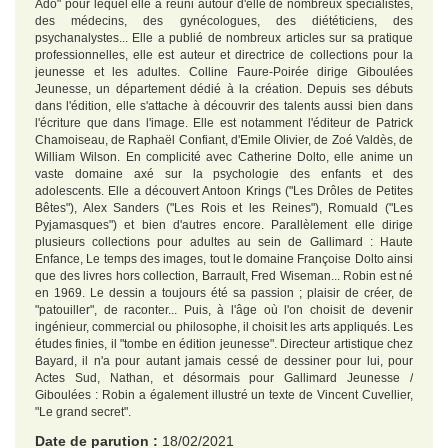
Ado" pour lequel elle a réuni autour d'elle de nombreux spécialistes,
des médecins, des gynécologues, des diététiciens, des
psychanalystes... Elle a publié de nombreux articles sur sa pratique
professionnelles, elle est auteur et directrice de collections pour la
jeunesse et les adultes. Colline Faure-Poirée dirige Giboulées
Jeunesse, un département dédié à la création. Depuis ses débuts
dans l'édition, elle s'attache à découvrir des talents aussi bien dans
l'écriture que dans l'image. Elle est notamment l'éditeur de Patrick
Chamoiseau, de Raphaël Confiant, d'Emile Olivier, de Zoé Valdès, de
William Wilson. En complicité avec Catherine Dolto, elle anime un
vaste domaine axé sur la psychologie des enfants et des
adolescents. Elle a découvert Antoon Krings ("Les Drôles de Petites
Bêtes"), Alex Sanders ("Les Rois et les Reines"), Romuald ("Les
Pyjamasques") et bien d'autres encore. Parallèlement elle dirige
plusieurs collections pour adultes au sein de Gallimard : Haute
Enfance, Le temps des images, tout le domaine Françoise Dolto ainsi
que des livres hors collection, Barrault, Fred Wiseman... Robin est né
en 1969. Le dessin a toujours été sa passion ; plaisir de créer, de
"patouiller", de raconter... Puis, à l'âge où l'on choisit de devenir
ingénieur, commercial ou philosophe, il choisit les arts appliqués. Les
études finies, il "tombe en édition jeunesse". Directeur artistique chez
Bayard, il n'a pour autant jamais cessé de dessiner pour lui, pour
Actes Sud, Nathan, et désormais pour Gallimard Jeunesse /
Giboulées : Robin a également illustré un texte de Vincent Cuvellier,
"Le grand secret".
Date de parution :
18/02/2021