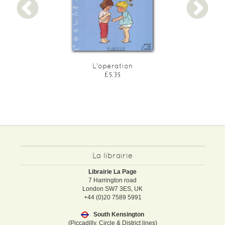
L'operation
£5.35
La librairie
Librairie La Page
7 Harrington road
London SW7 3ES, UK
+44 (0)20 7589 5991
South Kensington
(Piccadilly, Circle & District lines)