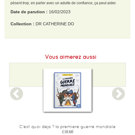
pèsent trop, en parler avec un adulte de confiance, ça peut aider.
Date de parution :
16/02/2023
Collection :
DR CATHERINE DO
EAN :
9782075187053
Format H :
208
Vous aimerez aussi
Format L :
175
Poids :
190 g
Epaisseur :
9
C'est quoi deja ? la premiere guerre mondiale
£10.60