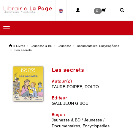
0
Toggle
navigation
'
»
Livres
Jeunesse & BD
Jeunesse
Documentaires, Encyclopédies
Les secrets
Les secrets
Auteur(s)
FAURE-POIREE
;
DOLTO
Editeur
GALL JEUN GIBOU
Rayon
Jeunesse & BD / Jeunesse /
Documentaires, Encyclopédies