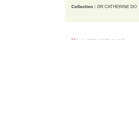
Collection :
DR CATHERINE DO
EAN :
9782075170024
Poids :
250 g
Vous aimerez aussi
Une autre histoire
C'est quoi deja ? la
d'hommes prehistoriques
premiere guerre mondiale
(compile volumes
£10.60
£22.45