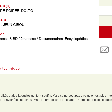
eur(s)
RE-POIREE
;
DOLTO
teur
L JEUN GIBOU
yon
nesse & BD / Jeunesse / Documentaires, Encyclopédies
e technique
lités et des jalousies qui font souffrir. Mais ça ne veut pas dire qu'on est plus int
es d'avoir été chouchou. Mais en grandissant on change, notre coeur et les chouc