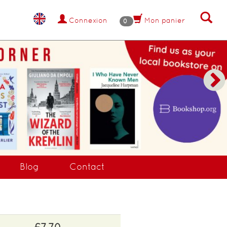
Connexion
Mon panier
0
Blog
Contact
£7.70