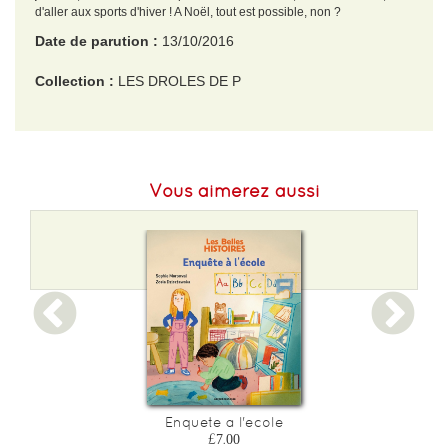
d'aller aux sports d'hiver ! A Noël, tout est possible, non ?
Date de parution :
13/10/2016
Collection :
LES DROLES DE P
EAN :
9782075074445
Format H :
195
Vous aimerez aussi
Format L :
198
Poids :
230 g
Epaisseur :
7
Enquete a l'ecole
£7.00