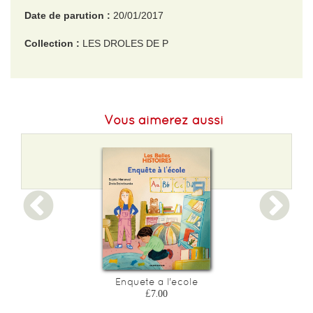
Date de parution :
20/01/2017
Collection :
LES DROLES DE P
EAN :
9782075074933
Format H :
205
Vous aimerez aussi
Format L :
200
Poids :
233 g
Epaisseur :
8
Enquete a l'ecole
£7.00