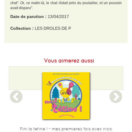
chat". Or, ce matin-là, le chat rôdait près du poulailler, et un poussin
avait disparu".
Date de parution :
13/04/2017
Collection :
LES DROLES DE P
EAN :
9782075075855
Format H :
200
Vous aimerez aussi
Format L :
200
Poids :
232 g
Epaisseur :
7
Fini la tetine ! - mes premieres fois avec nico